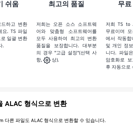
21
21
21
21
18
18
18
18
기 쉬움
최고의 품질
무료
22
22
22
22
19
19
19
19
23
23
23
23
20
20
20
20
로드하고 변환
저희는 오픈 소스 소프트웨
저희 TS to
24
24
24
세요.
TS 파일
어와 맞춤형 소프트웨어를
무료이며 모
21
21
21
21
으로 일괄 변환
모두 사용하여 최고의 변환
에서 작동합
25
25
25
22
22
22
22
다.
품질을 보장합니다. 대부분
및 개인 정
26
26
26
의 경우 "고급 설정"(선택 사
23
23
23
23
니다. 파일은
암호화로 보
항,
상).
27
27
27
24
24
24
후 자동으로
28
28
28
25
25
25
29
29
29
26
26
26
30
30
30
27
27
27
31
31
31
다른 파일을 ALAC 형식으로 변환
28
28
28
32
32
32
29
29
29
FreeConvert.com 다른 파일도 ALAC 형식으로 변환할 수 있습니다.
33
33
33
30
30
30
34
34
34