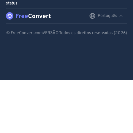
status
Português
English
Deutsch
© FreeConvert.comVERSÃO Todos os direitos reservados (2026)
Español
Français
Português
Italiano
Dutch
日本語
简体中文
繁體中文