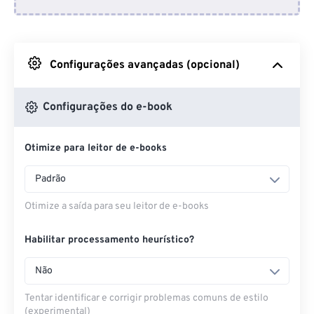
Do Dropbox
Do Google Drive
Configurações avançadas (opcional)
Do OneDrive
Configurações do e-book
Otimize para leitor de e-books
Da URL
Padrão
Otimize a saída para seu leitor de e-books
Habilitar processamento heurístico?
Não
Tentar identificar e corrigir problemas comuns de estilo
(experimental)