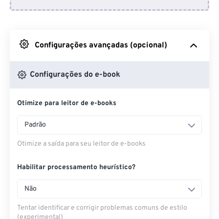
Do Dropbox
Do Google Drive
Configurações avançadas (opcional)
Do OneDrive
Configurações do e-book
Otimize para leitor de e-books
Da URL
Padrão
Otimize a saída para seu leitor de e-books
Habilitar processamento heurístico?
Não
Tentar identificar e corrigir problemas comuns de estilo
(experimental)