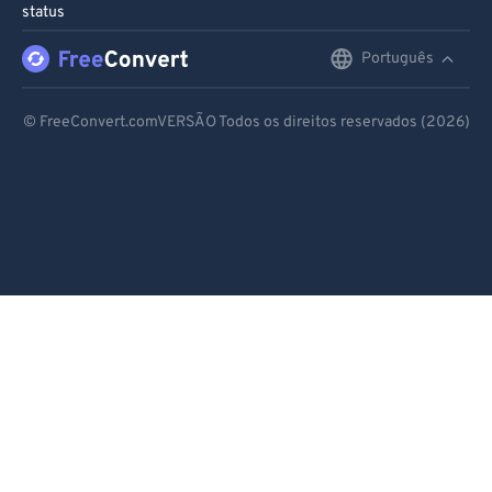
status
Português
English
Deutsch
© FreeConvert.comVERSÃO Todos os direitos reservados (2026)
Español
Français
Português
Italiano
Dutch
日本語
简体中文
繁體中文