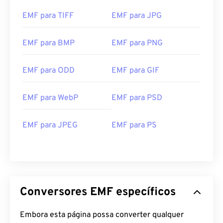
O programa padrão para abrir EMF é
o XnView MP
,
que funciona em todas as plataformas. No
EMF para TIFF
EMF para JPG
Microsoft Windows (Windows), um programa
popular para abrir WMF é
o CorelDraw Graphics
EMF para BMP
EMF para PNG
Suite
. No macOS, experimente
o WMF Converter
Pro
.
O Adobe Illustrator
é outro ótimo programa
EMF para ODD
EMF para GIF
para abrir EMF, disponível tanto para Windows
quanto para macOS.
EMF para WebP
EMF para PSD
Visualizadores alternativos para experimentar
incluem
PhotoFiltre Studio
,
Ability Photopaint
e
Ultimate Paint
no Windows.
EMF para JPEG
EMF para PS
Desenvolvido por:
Microsoft
Lançamento inicial:
1992
Conversores EMF específicos
Embora esta página possa converter qualquer