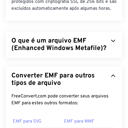
protegidos com criptografia SSL de 256 bits e são
excluídos automaticamente após algumas horas.
O que é um arquivo EMF
(Enhanced Windows Metafile)?
O Enhanced Windows Metafile (EMF) é um formato
de arquivo baseado em bitmap, descendente do
Converter EMF para outros
Windows Metafile Format (WMF)
. Com uma paleta
de cores expandida, habilitada por 32 bits por pixel
tipos de arquivo
e independência de dispositivo, o EMF é uma
melhoria em relação ao formato de arquivo de 16
FreeConvert.com pode converter seus arquivos
bits do WMF.
EMF para estes outros formatos:
Como abrir um arquivo EMF?
EMF para SVG
EMF para WMF