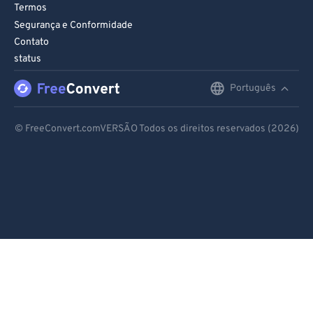
Termos
Segurança e Conformidade
Contato
status
Português
English
Deutsch
© FreeConvert.comVERSÃO Todos os direitos reservados (2026)
Español
Français
Português
Italiano
Dutch
日本語