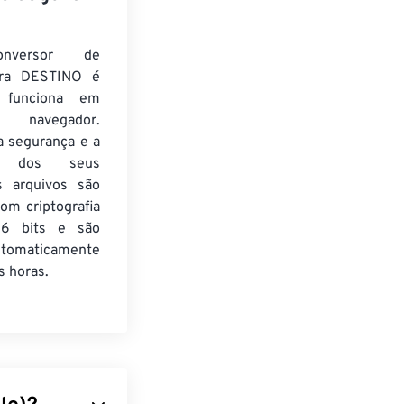
nversor de
ra DESTINO é
e funciona em
 navegador.
a segurança e a
de dos seus
s arquivos são
om criptografia
6 bits e são
utomaticamente
 horas.