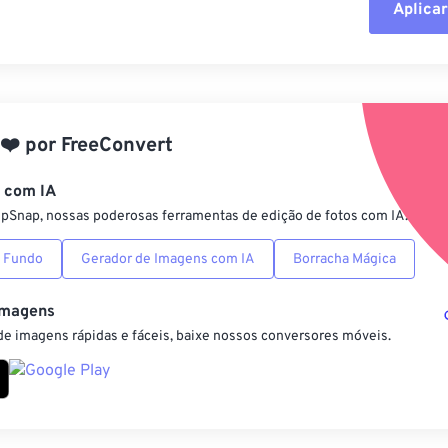
Aplicar
Redefinir todas
Aplicar a partir 
❤️
por
FreeConvert
Salvar como pre
s com IA
ipSnap, nossas poderosas ferramentas de edição de fotos com IA.
 Fundo
Gerador de Imagens com IA
Borracha Mágica
Imagens
e imagens rápidas e fáceis, baixe nossos conversores móveis.