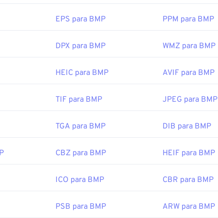
r em praticamente qualquer dispositivo, sistema operacional ou 
EPS para BMP
PPM para BMP
rquivos BMP, muitos aplicativos podem ser usados ​​para criá-l
DPX para BMP
WMZ para BMP
or
. Caso precise converter o BMP em uma imagem vetorial, co
utros aplicativos que podem abrir arquivos BMP incluem Adob
os
,
Apple Preview
,
Apple Photos
e
ColorStrokes
.
HEIC para BMP
AVIF para BMP
TIF para BMP
JPEG para BMP
or:
Microsoft Corporation
cial:
20 de novembro de 1985
TGA para BMP
DIB para BMP
P
CBZ para BMP
HEIF para BMP
ipedia.org/wiki/BMP_file_format
microsoft.com/en-us/windows/win32/gdi/bitmaps
ICO para BMP
CBR para BMP
PSB para BMP
ARW para BMP