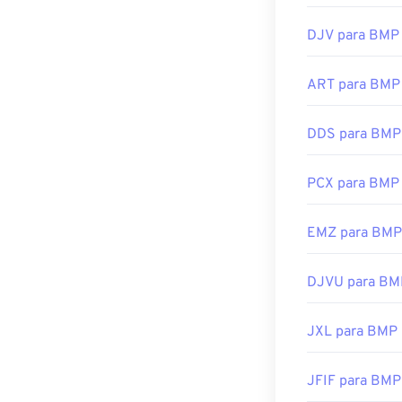
DIB
, pode abri
DJV para BMP
Além de abrir a
ART para BMP
Adobe Illustrat
CorelDRAW
. O
Microsoft
Phot
DDS para BMP
PCX para BMP
Desenvolvido p
Lançamento ini
EMZ para BMP
Links úteis:
DJVU para BM
https://en.wik
https://docs.
JXL para BMP
JFIF para BMP