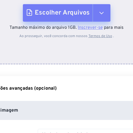
Escolher Arquivos
Tamanho máximo do arquivo 1GB.
Inscrever-se
para mais
Do dispositivo
Ao prosseguir, você concorda com nossos
Termos de Uso
.
Do Dropbox
Do Google Drive
ões avançadas (opcional)
Do OneDrive
 imagem
Da URL