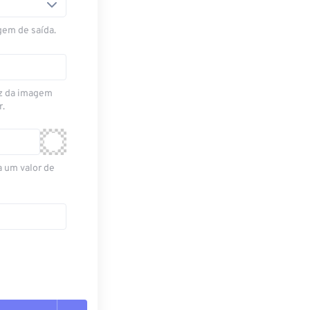
gem de saída.
ez da imagem
r.
a um valor de