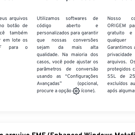
eus arquivos
Utilizamos softwares de
Nosso co
no botão de
código aberto e
ORIGEM pa
ocê também
personalizados para garantir
gratuito 
r em lote
os
que nossas conversões
qualquer
F
para o
sejam da mais alta
Garantimos 
qualidade. Na maioria dos
privacida
casos, você pode ajustar os
arquivos. O
parâmetros de conversão
protegidos c
usando as “Configurações
SSL de 25
Avançadas” (opcional,
excluídos a
após algumas
procure a opção
ícone).