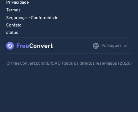
Privacidade
Termos
Segurança e Conformidade
Contato
status
Português
English
Deutsch
© FreeConvert.comVERSÃO Todos os direitos reservados (2026)
Español
Français
Português
Italiano
Dutch
日本語