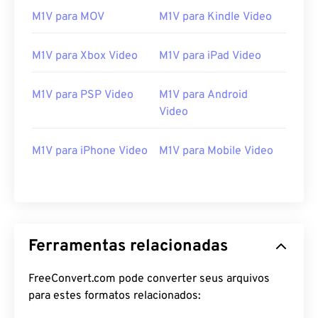
https://en.wikipedia.org/wiki/MPEG-1
M1V para MOV
M1V para Kindle Video
https://www.iso.org/standard/22412.html
M1V para Xbox Video
M1V para iPad Video
M1V para PSP Video
M1V para Android
Video
M1V para iPhone Video
M1V para Mobile Video
Ferramentas relacionadas
FreeConvert.com pode converter seus arquivos
para estes formatos relacionados: