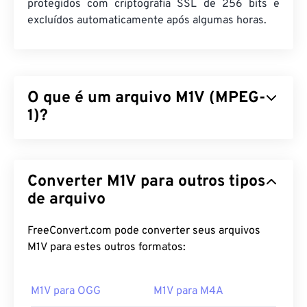
protegidos com criptografia SSL de 256 bits e
excluídos automaticamente após algumas horas.
O que é um arquivo M1V (MPEG-
1)?
MPEG-1 (M1V) é um formato multimídia publicado
como padrão
ISO/IEC-1172
. É um formato mais
Converter M1V para outros tipos
antigo que se baseia em compressão
com perdas
e
foi projetado para comprimir arquivos de vídeo
de arquivo
VHS e CD. De todos os formatos que utilizam
compressão com perdas, o M1V é o mais
FreeConvert.com pode converter seus arquivos
amplamente compatível com reprodutores,
M1V para estes outros formatos:
softwares e hardwares.
M1V para OGG
M1V para M4A
Como abrir um arquivo M1V?