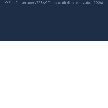
© FreeConvert.comVERSÃO Todos os direitos reservados (2026)
Español
Français
Português
Italiano
Dutch
日本語
简体中文
繁體中文
한국어
Svenska