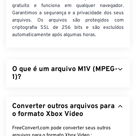
gratuito e funciona em qualquer navegador.
Garantimos a segurança e a privacidade dos seus
arquivos. Os arquivos são protegidos com
criptografia SSL de 256 bits e são excluídos
automaticamente após algumas horas.
O que é um arquivo M1V (MPEG-
1)?
MPEG-1 (M1V) é um formato multimídia publicado
como padrão
ISO/IEC-1172
. É um formato mais
Converter outros arquivos para
antigo que se baseia em compressão
com perdas
e
foi projetado para comprimir arquivos de vídeo
o formato Xbox Video
VHS e CD. De todos os formatos que utilizam
compressão com perdas, o M1V é o mais
FreeConvert.com pode converter seus outros
amplamente compatível com reprodutores,
arquivos para o formato Xbox Video :