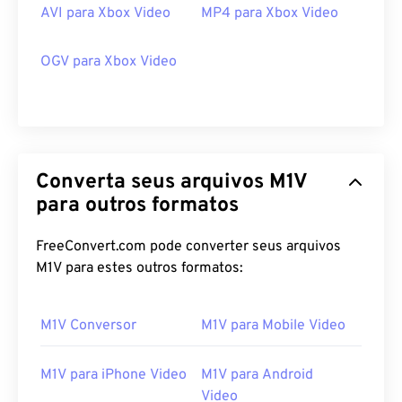
AVI para Xbox Video
MP4 para Xbox Video
OGV para Xbox Video
Converta seus arquivos M1V
para outros formatos
FreeConvert.com pode converter seus arquivos
M1V para estes outros formatos:
00
00
00
00
00
00
00
00
M1V Conversor
M1V para Mobile Video
00
00
00
00
00
00
00
00
M1V para iPhone Video
M1V para Android
01
01
01
01
01
01
01
01
Video