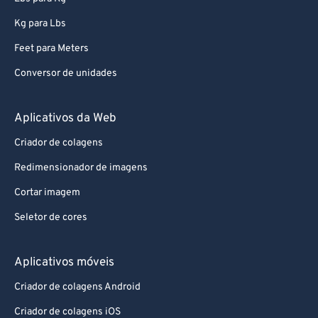
94
94
95
95
Kg para Lbs
96
96
Feet para Meters
97
97
Conversor de unidades
98
98
Aplicativos da Web
99
99
Criador de colagens
Redimensionador de imagens
Cortar imagem
Seletor de cores
Aplicativos móveis
Criador de colagens Android
Criador de colagens iOS