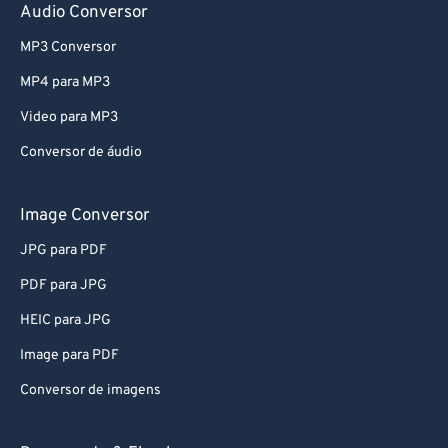
68
68
Audio Conversor
69
69
MP3 Conversor
70
70
MP4 para MP3
71
71
Video para MP3
72
72
Conversor de áudio
73
73
Image Conversor
74
74
75
75
JPG para PDF
76
76
PDF para JPG
77
77
HEIC para JPG
78
78
Image para PDF
79
79
Conversor de imagens
80
80