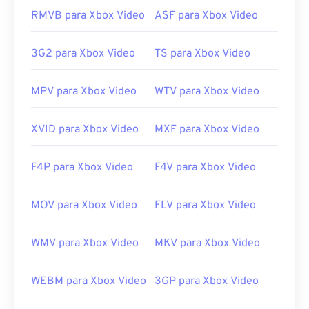
RMVB para Xbox Video
ASF para Xbox Video
Lançamento inicial:
1992
Links úteis:
3G2 para Xbox Video
TS para Xbox Video
https://en.wikipedia.org/wiki/MPEG-1
https://www.iso.org/standard/22412.html
MPV para Xbox Video
WTV para Xbox Video
XVID para Xbox Video
MXF para Xbox Video
F4P para Xbox Video
F4V para Xbox Video
MOV para Xbox Video
FLV para Xbox Video
WMV para Xbox Video
MKV para Xbox Video
WEBM para Xbox Video
3GP para Xbox Video