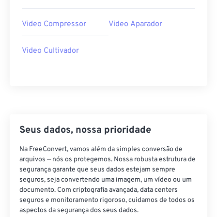
29
29
29
29
29
29
Video Compressor
Video Aparador
30
30
30
30
30
30
31
31
31
31
31
31
Video Cultivador
32
32
32
32
32
32
33
33
33
33
33
33
34
34
34
34
34
34
35
35
35
35
35
35
Seus dados, nossa prioridade
36
36
36
36
36
36
37
37
37
37
37
37
Na FreeConvert, vamos além da simples conversão de
arquivos — nós os protegemos. Nossa robusta estrutura de
38
38
38
38
38
38
segurança garante que seus dados estejam sempre
39
39
39
39
39
39
seguros, seja convertendo uma imagem, um vídeo ou um
documento. Com criptografia avançada, data centers
40
40
40
40
40
40
seguros e monitoramento rigoroso, cuidamos de todos os
aspectos da segurança dos seus dados.
41
41
41
41
41
41