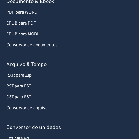
Documento & Ebook
81
81
82
82
PDF para WORD
83
83
EPUB para PDF
84
84
EPUB para MOBI
85
85
Conversor de documentos
86
86
Arquivo & Tempo
87
87
88
88
RAR para Zip
89
89
PST para EST
90
90
CST para EST
91
91
Conversor de arquivo
92
92
Conversor de unidades
93
93
Lbs para Kg