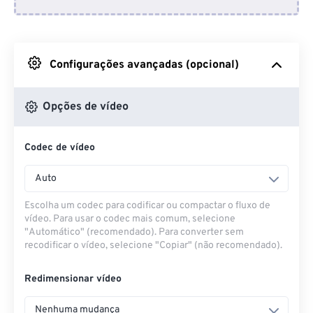
Do Dropbox
Do Google Drive
Configurações avançadas (opcional)
Do OneDrive
Opções de vídeo
Codec de vídeo
Da URL
Auto
Escolha um codec para codificar ou compactar o fluxo de
vídeo. Para usar o codec mais comum, selecione
"Automático" (recomendado). Para converter sem
recodificar o vídeo, selecione "Copiar" (não recomendado).
Redimensionar vídeo
Nenhuma mudança