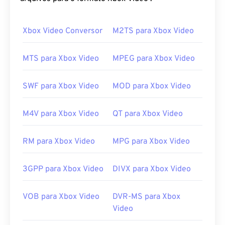
softwares e hardwares.
Xbox Video Conversor
M2TS para Xbox Video
Como abrir um arquivo M1V?
Ao abrir um arquivo M1V, é melhor usar
o VLC
MTS para Xbox Video
MPEG para Xbox Video
Media Player
. Este reprodutor de mídia pode ser
reproduzido em diversos sistemas operacionais,
SWF para Xbox Video
MOD para Xbox Video
incluindo Windows, Mac OS X, Linux e Unix.
Se houver problemas para abrir um arquivo M1V,
M4V para Xbox Video
QT para Xbox Video
tente o seguinte. Verifique se o software do player
é a versão mais recente, visitando o site do player
RM para Xbox Video
MPG para Xbox Video
e procurando por atualizações para arquivos de
vídeo MPEG-1. No Windows, certifique-se de que o
aplicativo correto esteja associado ao arquivo
3GPP para Xbox Video
DIVX para Xbox Video
seguindo estas
instruções
. Se tudo isso falhar,
verifique se o arquivo não está infectado com
VOB para Xbox Video
DVR-MS para Xbox
malware, verificando-o com
o VirusTotal
.
Video
Desenvolvido por:
ISO
,
IEC