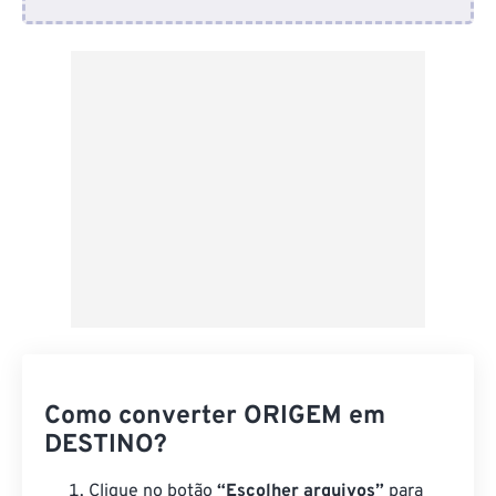
Do Dropbox
Do Google Drive
Do OneDrive
Da URL
Como converter ORIGEM em
DESTINO?
Clique no botão
“Escolher arquivos”
para