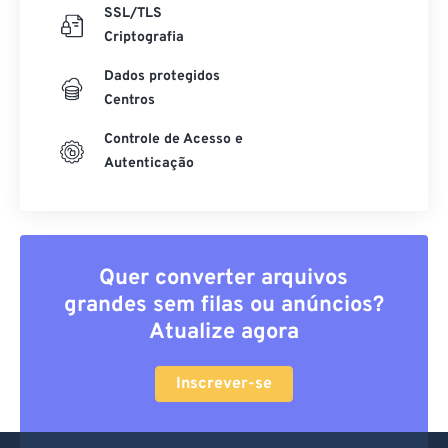
SSL/TLS
Criptografia
Dados protegidos
Centros
Controle de Acesso e
Autenticação
Quer converter arquivos
grandes sem filas ou anúncios?
Atualize agora
Inscrever-se