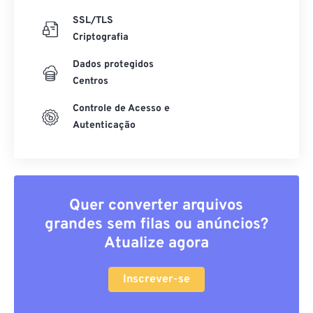
SSL/TLS
Criptografia
Dados protegidos
Centros
Controle de Acesso e
Autenticação
Quer converter arquivos
grandes sem filas ou anúncios?
Atualize agora
Inscrever-se