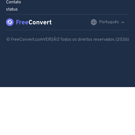
Contato
status
Português
English
Deutsch
© FreeConvert.comVERSÃO Todos os direitos reservados (2026)
Español
Français
Português
Italiano
Dutch
日本語
简体中文
繁體中文