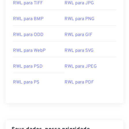
RWL para TIFF
RWL para JPG
Como abrir um arquivo RWL?
É melhor abrir arquivos RWL com um produto da
RWL para BMP
RWL para PNG
Adobe, como
o Photoshop Lightroom
, tanto no
Microsoft Windows (Windows) quanto no macOS.
RWL para ODD
RWL para GIF
Outros programas compatíveis com Windows para
abrir arquivos RWL são
o HDR Darkroom
e
o Zoner
RWL para WebP
RWL para SVG
Photo Studio
.
Um visualizador alternativo para RWL é
o XnView
RWL para PSD
RWL para JPEG
MP
. RWL também é suportado pelo
Adobe
Photoshop Camera Raw
,
Adobe DNG Converter
e
Magix Photo Manager
.
RWL para PS
RWL para PDF
Desenvolvido por:
Leica
Lançamento inicial:
2008