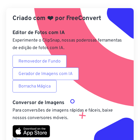
Do Google Drive
Criado com
❤️
por
FreeConvert
Do OneDrive
Editor de Fotos com IA
Experimente o ClipSnap, nossas poderosas ferramentas
de edição de fotos com IA.
Da URL
Removedor de Fundo
Gerador de Imagens com IA
Borracha Mágica
Conversor de Imagens
Para conversões de imagens rápidas e fáceis, baixe
nossos conversores móveis.