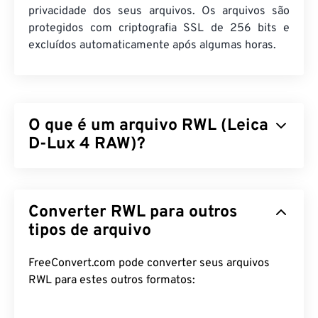
privacidade dos seus arquivos. Os arquivos são
protegidos com criptografia SSL de 256 bits e
excluídos automaticamente após algumas horas.
O que é um arquivo RWL (Leica
D-Lux 4 RAW)?
Leica D-Lux 4 RAW (RWL) é o formato de arquivo
raw padrão produzido por uma câmera
Leica D-Lux
Converter RWL para outros
4.
Arquivos raw têm a mesma finalidade que
negativos
tipos de arquivo
físicos produzidos em filme. Portanto, a
capacidade de acessar quase todas as informações
de uma imagem RWL é a principal vantagem e
FreeConvert.com pode converter seus arquivos
benefício de trabalhar com esse tipo de arquivo
RWL para estes outros formatos:
raw.