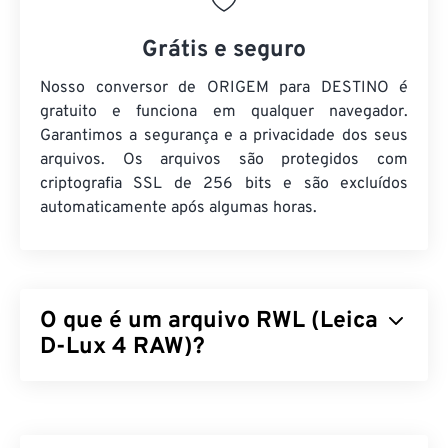
Grátis e seguro
Nosso conversor de ORIGEM para DESTINO é
gratuito e funciona em qualquer navegador.
Garantimos a segurança e a privacidade dos seus
arquivos. Os arquivos são protegidos com
criptografia SSL de 256 bits e são excluídos
automaticamente após algumas horas.
O que é um arquivo RWL (Leica
D-Lux 4 RAW)?
Leica D-Lux 4 RAW (RWL) é o formato de arquivo
raw padrão produzido por uma câmera
Leica D-Lux
4.
Arquivos raw têm a mesma finalidade que