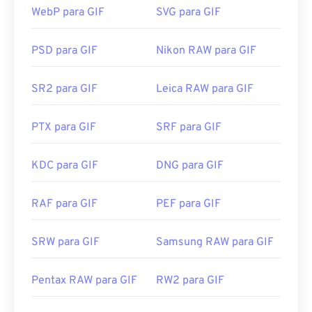
Desenvolvido por:
Leica
WebP para GIF
SVG para GIF
abre em dispositivos móveis da Apple, incluindo
iPhone e iPad, o que o torna mais popular que
o
Lançamento inicial:
2008
Adobe Flash
.
PSD para GIF
Nikon RAW para GIF
SR2 para GIF
Leica RAW para GIF
Os GIFs abrem facilmente em quase todos os
aplicativos de visualização de imagens,
PTX para GIF
SRF para GIF
navegadores da web e sistemas operacionais. Para
abrir um GIF para fins de edição, use um aplicativo
como
o Adobe Photoshop
. No Windows, abra GIFs
KDC para GIF
DNG para GIF
com
o Microsoft Fotos
, Adobe
Photoshop
Elements
, Roxio Creator
NXT Pro
e outros. No
RAF para GIF
PEF para GIF
macOS, use visualizadores e editores de imagens
da Adobe, incluindo
o Adobe Illustrator
.
SRW para GIF
Samsung RAW para GIF
Desenvolvido por:
CompuServe, Inc.
Pentax RAW para GIF
RW2 para GIF
Lançamento inicial:
15 de junho de 1987