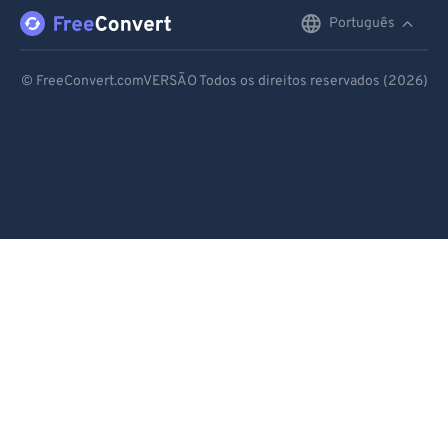
Português
English
Deutsch
© FreeConvert.comVERSÃO Todos os direitos reservados (2026)
Español
Français
Português
Italiano
Dutch
日本語
简体中文
繁體中文
한국어