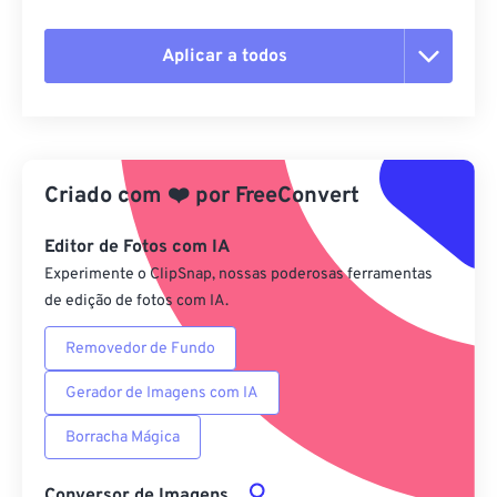
Aplicar a todos
Redefinir todas as opções
Aplicar a partir da predefinição
Criado com
❤️
por
FreeConvert
Salvar como predefinição
Editor de Fotos com IA
Experimente o ClipSnap, nossas poderosas ferramentas
de edição de fotos com IA.
Removedor de Fundo
Gerador de Imagens com IA
Borracha Mágica
Conversor de Imagens