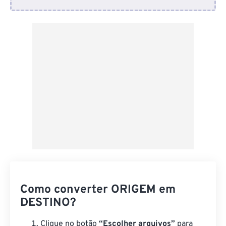
Do Dropbox
Do Google Drive
Do OneDrive
Da URL
Como converter ORIGEM em
DESTINO?
Clique no botão
“Escolher arquivos”
para