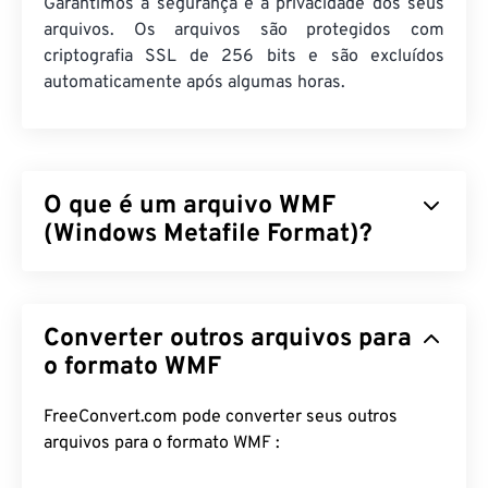
Garantimos a segurança e a privacidade dos seus
arquivos. Os arquivos são protegidos com
criptografia SSL de 256 bits e são excluídos
automaticamente após algumas horas.
O que é um arquivo WMF
(Windows Metafile Format)?
O Windows Metafile Format (WMF) é um tipo de
arquivo do Microsoft Windows (Windows) que pode
Converter outros arquivos para
armazenar imagens vetoriais e bitmap. A Microsoft
desenvolveu o WMF para compartilhar dados
o formato WMF
gráficos entre aplicativos Microsoft. O WMF é o
precursor de 16 bits do Enhanced Windows
FreeConvert.com pode converter seus outros
Metafile (EMF) de 32 bits.
arquivos para o formato WMF :