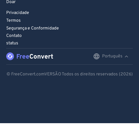
Doar
Privacidade
Termos
Segurança e Conformidade
Contato
status
Português
English
Deutsch
© FreeConvert.comVERSÃO Todos os direitos reservados (2026)
Español
Français
Português
Italiano
Dutch