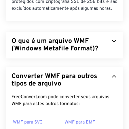
protegidos com criptografia SSL de 256 bits e são
excluídos automaticamente após algumas horas.
O que é um arquivo WMF
(Windows Metafile Format)?
O Windows Metafile Format (WMF) é um tipo de
arquivo do Microsoft Windows (Windows) que pode
Converter WMF para outros
armazenar imagens vetoriais e bitmap. A Microsoft
desenvolveu o WMF para compartilhar dados
tipos de arquivo
gráficos entre aplicativos Microsoft. O WMF é o
precursor de 16 bits do Enhanced Windows
FreeConvert.com pode converter seus arquivos
Metafile (EMF) de 32 bits.
WMF para estes outros formatos:
Como abrir um arquivo WMF?
WMF para SVG
WMF para EMF