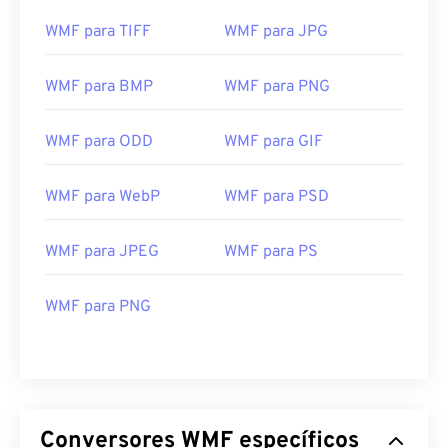
O WMF abre facilmente no Windows em programas
de imagem compatíveis, como
o CorelDraw
WMF para TIFF
WMF para JPG
Graphics Suite
. Outro programa popular que pode
abrir WMF tanto no Windows quanto no macOS é
o
WMF para BMP
WMF para PNG
Adobe Illustrator
.
Um visualizador alternativo para experimentar é o
WMF para ODD
WMF para GIF
XnView MP
, que é multiplataforma e gratuito.
Programas que podem abrir WMF no Windows
WMF para WebP
WMF para PSD
incluem
PhotoFiltre Studio
,
Ability Photopaint
e
Ultimate Paint
. No macOS, uma boa alternativa é
o
WMF Converter Pro
.
WMF para JPEG
WMF para PS
Desenvolvido por:
Microsoft
WMF para PNG
Lançamento inicial:
1992
Conversores WMF específicos