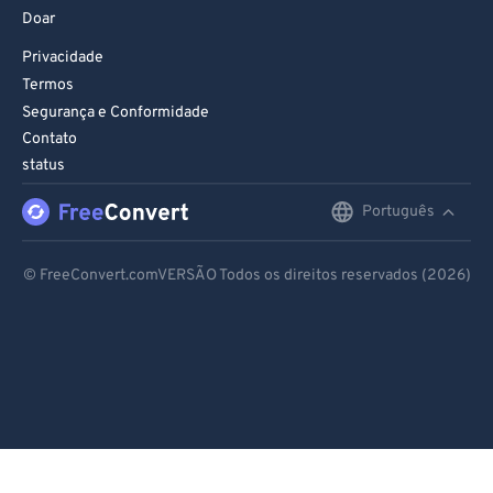
Doar
Privacidade
Termos
Segurança e Conformidade
Contato
status
Português
English
Deutsch
© FreeConvert.comVERSÃO Todos os direitos reservados (2026)
Español
Français
Português
Italiano
Dutch