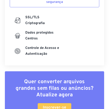
segurança
SSL/TLS
Criptografia
Dados protegidos
Centros
Controle de Acesso e
Autenticação
Quer converter arquivos
grandes sem filas ou anúncios?
Atualize agora
Inscrever-se