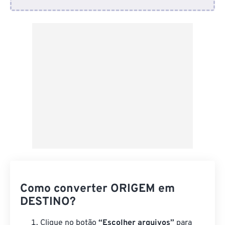
Do Dropbox
Do Google Drive
Do OneDrive
Da URL
Como converter ORIGEM em
DESTINO?
Clique no botão
“Escolher arquivos”
para