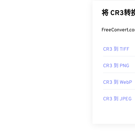
将 CR3
FreeConve
CR3 到 TIFF
CR3 到 PNG
CR3 到 WebP
CR3 到 JPEG