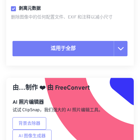
剥离元数据
删除图像中的任何配置文件、EXIF 和注释以减小尺寸
适用于全部
重置所有选项
从预设应用
由…制作
❤️
由
FreeConvert
另存为预设
AI 照片编辑器
试试 ClipSnap，我们强大的 AI 照片编辑工具。
背景去除器
AI 图像生成器