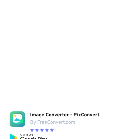
Image Converter - PixConvert
By FreeConvert.com