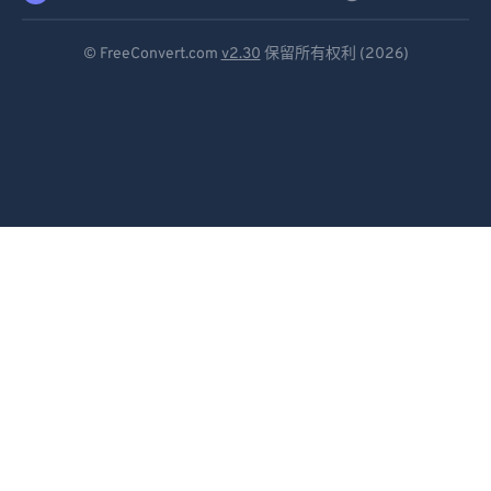
Deutsch
© FreeConvert.com
v2.30
保留所有权利 (2026)
Español
Français
Português
Italiano
Dutch
日本語
简体中文
繁體中文
한국어
Svenska