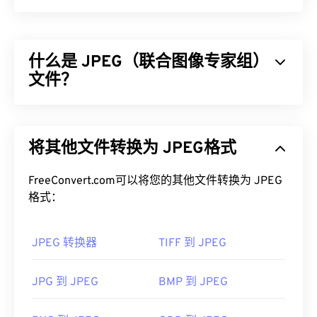
什么是 JPEG（联合图像专家组）
文件？
JPEG（联合图像专家组）是一种通用文件格式，利
用算法压缩照片和图形。JPEG 提供的高压缩率是其
将其他文件转换为 JPEG格式
广泛应用的原因。因此，JPEG 文件相对较小，非常
适合在互联网上传输和在网站上使用。您可以使用我
FreeConvert.com可以将您的其他文件转换为 JPEG
们的
JPEG 压缩
工具将文件大小减少高达 80%！
格式：
如果您需要更好的压缩效果，您可以将
JPG 转换为
WebP
，这是一种更新、更易压缩的文件格式。
JPEG 转换器
TIFF 到 JPEG
如何打开 JPEG 文件？
JPG 到 JPEG
BMP 到 JPEG
几乎所有图像查看器程序和应用程序都能识别并打开
JPEG 文件。只需双击 JPEG 文件，通常即可在默认