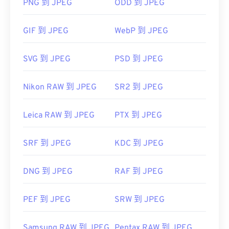
图像查看器、图像编辑器或网页浏览器中打开它。要
PNG 到 JPEG
ODD 到 JPEG
选择特定的应用程序打开文件，请右键单击，然后选
择“打开方式”。
GIF 到 JPEG
WebP 到 JPEG
JPEG 文件可以在流行的网络浏览器（例如
Chrome）
、Microsoft 应用程序（例如
Microsoft
SVG 到 JPEG
PSD 到 JPEG
Photos）
以及 Mac OS 应用程序（例如
Apple
Preview）
上自动打开。
Nikon RAW 到 JPEG
SR2 到 JPEG
开发者：
联合图像专家组
Leica RAW 到 JPEG
PTX 到 JPEG
首次发布：
1992年9月18日
有用的链接：
SRF 到 JPEG
KDC 到 JPEG
https://en.wikipedia.org/wiki/JPEG
https://www.lifewire.com/jpg-jpeg-file-4139913
DNG 到 JPEG
RAF 到 JPEG
PEF 到 JPEG
SRW 到 JPEG
Samsung RAW 到 JPEG
Pentax RAW 到 JPEG