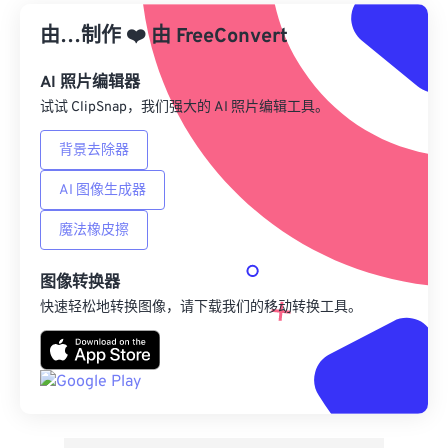
由…制作
❤️
由
来自 Google Drive
FreeConvert
AI 照片编辑器
从 OneDrive
试试 ClipSnap，我们强大的 AI 照片编辑工具。
背景去除器
来自网址
AI 图像生成器
魔法橡皮擦
图像转换器
快速轻松地转换图像，请下载我们的移动转换工具。