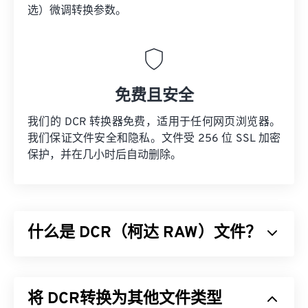
选）微调转换参数。
免费且安全
我们的 DCR 转换器免费，适用于任何网页浏览器。
我们保证文件安全和隐私。文件受 256 位 SSL 加密
保护，并在几小时后自动删除。
什么是 DCR（柯达 RAW）文件？
Kodak RAW (DCR) 是柯达首个 RAW 图像文件格式。
它于 20 世纪 90 年代发布，属于
柯达数码相机系统
将 DCR转换为其他文件类型
(DCS)
系列相机，并附带专用软件。虽然柯达于