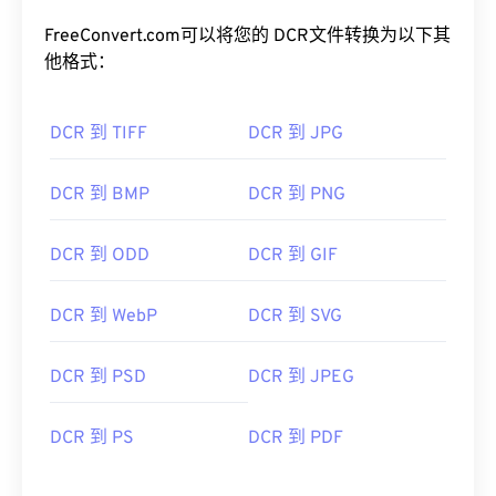
2005 年停产 DCS 系列相机，但如今许多柯达相机
仍然支持 DCR 格式。
FreeConvert.com可以将您的 DCR文件转换为以下其
他格式：
如何打开 DCR 文件？
DCR 到 TIFF
DCR 到 JPG
DCR 可以通过柯达的旧版软件
Kodak Photodesk
轻
松打开。虽然该软件程序仍然可用，但需要注意的
是，柯达已停止了该软件程序的开发。目前，打开
DCR 到 BMP
DCR 到 PNG
DCR 的软件包括
Adob​​e Photoshop Lightroom
和
Adob​​e Photoshop
。
DCR 到 ODD
DCR 到 GIF
打开 DCR 的免费替代方案是
XnView MP
，它可在多
个平台上运行。由于 DCR 是原始位图文件，因此可
DCR 到 WebP
DCR 到 SVG
以轻松转换为更常见的文件格式。但是，在大多数情
况下，它只是转换为 JPEG（
DCR 转 JPG
）。
DCR 到 PSD
DCR 到 JPEG
开发者：
柯达
首次发行：
1991年
DCR 到 PS
DCR 到 PDF