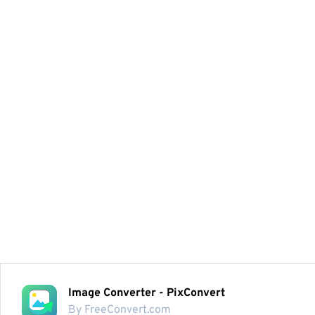
Image Converter - PixConvert
By FreeConvert.com