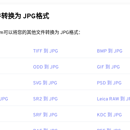
已停止了该软件程序的开发。目前，打开 DCR 的软件包括
Adob​
的原因。JPG 文件相对较小，非常适合在互联网上传输和在网
ob​​e Photoshop
。
PEG 压缩
工具将文件大小减少高达 80%！
转换为 JPG格式
免费替代方案是
XnView MP
，它可在多个平台上运行。由于 DCR 
好的压缩效果，您可以将
JPG 转换为 WebP
，这是一种更新、更
松转换为更常见的文件格式。但是，在大多数情况下，它只是转换
rt.com可以将您的其他文件转换为 JPG格式：
。
PG 文件？
TIFF 到 JPG
BMP 到 JPG
91年
看器程序和应用程序都能识别并打开 JPG 文件。只需双击 JPG
看器、图像编辑器或网页浏览器中打开它。要选择特定的应用程
ODD 到 JPG
GIF 到 JPG
“打开方式”。
hrome
等主流网页浏览器、
Microsoft Photos 等 Microsoft
应用
SVG 到 JPG
PSD 到 JPG
c OS 应用程序上自动打开。要调整 JPEG 图像大小，请使用我们
 JPG
SR2 到 JPG
Leica RAW 到 J
图像专家组
92年9月18日
SRF 到 JPG
KDC 到 JPG