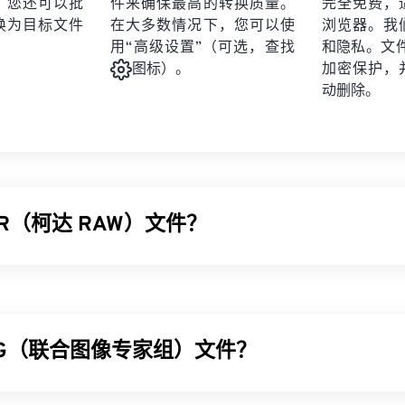
。您还可以批
件来确保最高的转换质量。
完全免费，
换为目标文件
在大多数情况下，您可以使
浏览器。我
用“高级设置”（可选，查找
和隐私。文件受
加密保护，
图标）。
动删除。
CR（柯达 RAW）文件？
 (DCR) 是柯达首个 RAW 图像文件格式。它于 20 世纪 90 年代发
系列相机，并附带专用软件。虽然柯达于 2005 年停产 DCS 
支持 DCR 格式。
PG（联合图像专家组）文件？
CR 文件？
过柯达的旧版软件
Kodak Photodesk
轻松打开。虽然该软件程序仍
像专家组）是一种通用文件格式，利用算法压缩照片和图形。JPG