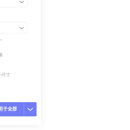
法。
像
小尺寸
用于全部
置所有选项