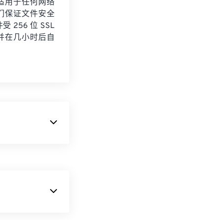
适用于任何网络
们保证文件安全
 256 位 SSL
并在几小时后自
布，属于
柯达数码
系列相机，但如今
然可用，但需要
 提供的高压缩