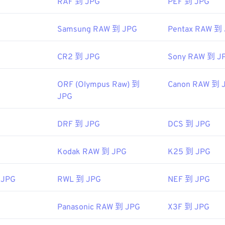
RAF 到 JPG
PEF 到 JPG
色选择器
从图像中选择颜色
Samsung RAW 到 JPG
Pentax RAW 到
CR2 到 JPG
Sony RAW 到 J
ORF (Olympus Raw) 到
Canon RAW 到 
JPG
DRF 到 JPG
DCS 到 JPG
Kodak RAW 到 JPG
K25 到 JPG
 JPG
RWL 到 JPG
NEF 到 JPG
Panasonic RAW 到 JPG
X3F 到 JPG