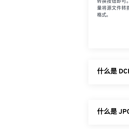
转换按钮即可
量将
源文件
转
格式。
什么是 D
Kodak RAW
相机系统 (DCS)
许多柯达相机仍然
什么是 J
如何打开 D
DCR 可以通
JPG（联合图