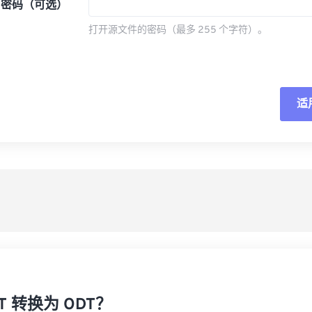
密码（可选）
打开源文件的密码（最多 255 个字符）。
适
重
从
另
T 转换为 ODT？