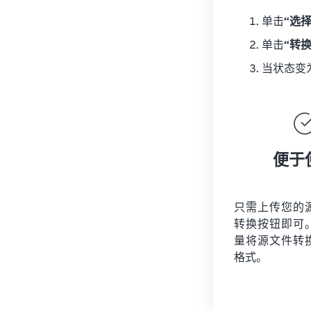
单击
“选
单击
“转
当状态变
便于
只需上传您的
转换按钮即可
量将
源文件
转
格式。