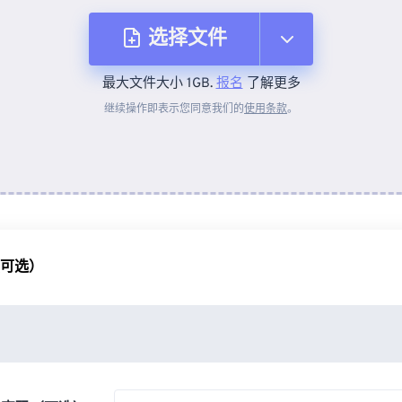
选择文件
最大文件大小 1GB.
报名
了解更多
从设备
继续操作即表示您同意我们的
使用条款
。
来自 Dropbox
来自 Google Drive
（可选）
从 OneDrive
来自网址