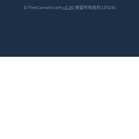
Deutsch
© FreeConvert.com
v2.30
保留所有权利 (2026)
Español
Français
Português
Italiano
Dutch
日本語
简体中文
繁體中文
한국어
Svenska