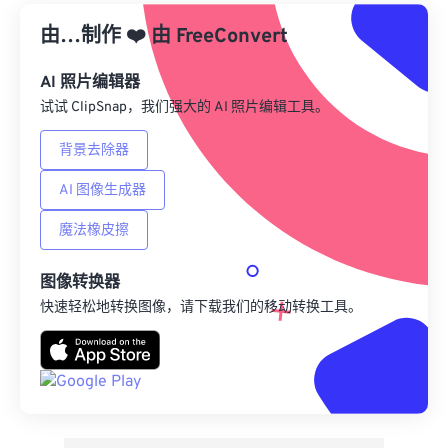
由…制作
❤️
由
来自 Google Drive
FreeConvert
AI 照片编辑器
从 OneDrive
试试 ClipSnap，我们强大的 AI 照片编辑工具。
背景去除器
来自网址
AI 图像生成器
魔法橡皮擦
图像转换器
快速轻松地转换图像，请下载我们的移动转换工具。