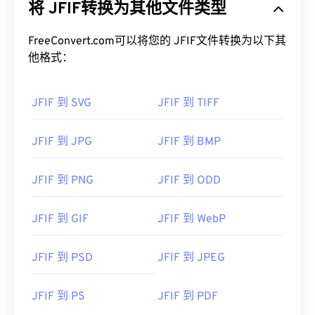
将 JFIF转换为其他文件类型
JPEG、JPE、JIF 和 JFI。实际上，您可以将 JFIF
重命名为上述任何一种文件类型，而文件的压缩率和
结构将保持不变。
FreeConvert.com可以将您的 JFIF文件转换为以下其
他格式：
如何打开 JFIF 文件？
JFIF 到 SVG
JFIF 到 TIFF
默认打开 JFIF 的程序是
XnView MP
，它是免费的，
并且跨平台运行。在 Microsoft Windows (Windows)
上，使用以下任意程序打开 JFIF：
Adobe Premiere
JFIF 到 JPG
JFIF 到 BMP
Pro
、
Adobe Media Encoder
、
Nero Multimedia
Suite
或
PhotoFiltre Studio
。
JFIF 到 PNG
JFIF 到 ODD
尽管 JFIF 被认为是一种最小文件格式，但务必记
住，带有此扩展名的文件与 JPG 并无区别。唯一的
JFIF 到 GIF
JFIF 到 WebP
区别在于文件扩展名的拼写。有时，Windows 10 会
默认将 JPG 文件保存为 JFIF（
来源
）。
JFIF 到 PSD
JFIF 到 JPEG
开发者：
C-Cube Microsystems
首次发行：
1991年
JFIF 到 PS
JFIF 到 PDF