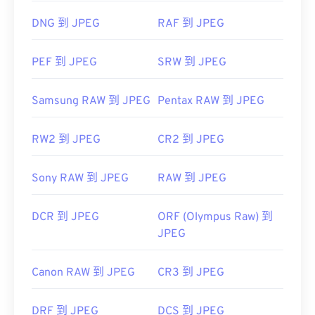
https://www.lifewire.com/jpg-jpeg-file-4139913
DNG 到 JPEG
RAF 到 JPEG
PEF 到 JPEG
SRW 到 JPEG
Samsung RAW 到 JPEG
Pentax RAW 到 JPEG
RW2 到 JPEG
CR2 到 JPEG
Sony RAW 到 JPEG
RAW 到 JPEG
DCR 到 JPEG
ORF (Olympus Raw) 到
JPEG
Canon RAW 到 JPEG
CR3 到 JPEG
DRF 到 JPEG
DCS 到 JPEG