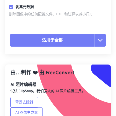
剥离元数据
删除图像中的任何配置文件、EXIF 和注释以减小尺寸
适用于全部
重置所有选项
从预设应用
由…制作
❤️
由
FreeConvert
另存为预设
AI 照片编辑器
试试 ClipSnap，我们强大的 AI 照片编辑工具。
背景去除器
AI 图像生成器