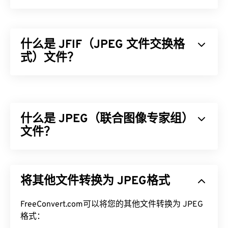
什么是 JFIF（JPEG 文件交换格
式）文件？
JPEG 文件交换格式 (JFIF) 是一种简单的文件类型，
方便 JPEG 图像的交换。JFIF 标准包含 JPG、
JPEG、JPE、JIF 和 JFI。实际上，您可以将 JFIF
什么是 JPEG（联合图像专家组）
重命名为上述任何一种文件类型，而文件的压缩率和
结构将保持不变。
文件？
如何打开 JFIF 文件？
JPEG（联合图像专家组）是一种通用文件格式，利
用算法压缩照片和图形。JPEG 提供的高压缩率是其
默认打开 JFIF 的程序是
XnView MP
，它是免费的，
将其他文件转换为 JPEG格式
广泛应用的原因。因此，JPEG 文件相对较小，非常
并且跨平台运行。在 Microsoft Windows (Windows)
适合在互联网上传输和在网站上使用。您可以使用我
上，使用以下任意程序打开 JFIF：
Adobe Premiere
FreeConvert.com可以将您的其他文件转换为 JPEG
们的
JPEG 压缩
工具将文件大小减少高达 80%！
Pro
、
Adobe Media Encoder
、
Nero Multimedia
格式：
如果您需要更好的压缩效果，您可以将
JPG 转换为
Suite
或
PhotoFiltre Studio
。