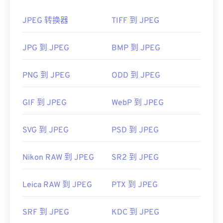
WebP
，这是一种更新、更易压缩的文件格式。
尽管 JFIF 被认为是一种最小文件格式，但务必记
JPEG 转换器
TIFF 到 JPEG
住，带有此扩展名的文件与 JPG 并无区别。唯一的
如何打开 JPEG 文件？
区别在于文件扩展名的拼写。有时，Windows 10 会
JPG 到 JPEG
BMP 到 JPEG
默认将 JPG 文件保存为 JFIF（
来源
）。
几乎所有图像查看器程序和应用程序都能识别并打开
JPEG 文件。只需双击 JPEG 文件，通常即可在默认
开发者：
C-Cube Microsystems
图像查看器、图像编辑器或网页浏览器中打开它。要
PNG 到 JPEG
ODD 到 JPEG
首次发行：
1991年
选择特定的应用程序打开文件，请右键单击，然后选
择“打开方式”。
有用的链接：
GIF 到 JPEG
WebP 到 JPEG
JPEG 文件可以在流行的网络浏览器（例如
https://en.wikipedia.org/wiki/JPEG_File_Interchange_F
Chrome）
、Microsoft 应用程序（例如
Microsoft
SVG 到 JPEG
PSD 到 JPEG
Photos）
以及 Mac OS 应用程序（例如
Apple
Preview）
上自动打开。
Nikon RAW 到 JPEG
SR2 到 JPEG
开发者：
联合图像专家组
Leica RAW 到 JPEG
PTX 到 JPEG
首次发布：
1992年9月18日
有用的链接：
SRF 到 JPEG
KDC 到 JPEG
https://en.wikipedia.org/wiki/JPEG