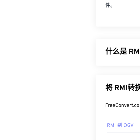
件。
什么是 RM
MIDI 序列音乐
容器中。在容器
据。RMI 的
将 RMI
如何打开 R
FreeConve
打开 RMI 文
及其他音频文
RMI 到 OGV
跨平台的
VLC
的选择包括
va