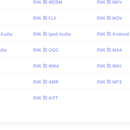
RMI 到 WEBM
RMI 到 MKV
I 制造商协会
83年
RMI 到 FLV
RMI 到 MOV
 Audio
RMI 到 Ipod Audio
RMI 到 Android
pedia.org/wiki/MIDI
i.org/specifications
dio
RMI 到 OGG
RMI 到 M4A
RMI 到 WMA
RMI 到 WAV
RMI 到 AMR
RMI 到 MP3
RMI 到 AIFF