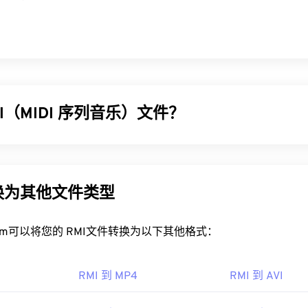
I（MIDI 序列音乐）文件？
 (RMI) 是一种乐器数字接口 (MIDI) 文件格式，存在于资源交换文
中，RMI 文件的作用是提供指令并存储注释。此外，RMI 文件
一大优势是它可以包含可下载声音 (
DLS
) 文件。
转换为其他文件类型
MI 文件？
rt.com可以将您的 RMI文件转换为以下其他格式：
件的理想程序是
Awave Studio
。这是一个功能非常丰富的工具，可以打
件格式。
RMI 到 MP4
RMI 到 AVI
 媒体播放器
是另一个打开 RMI 文件的可靠工具。此外，在 Windo
nBasco 的卡拉 OK 播放器
、
Windows Media Player
和
Noteworthy