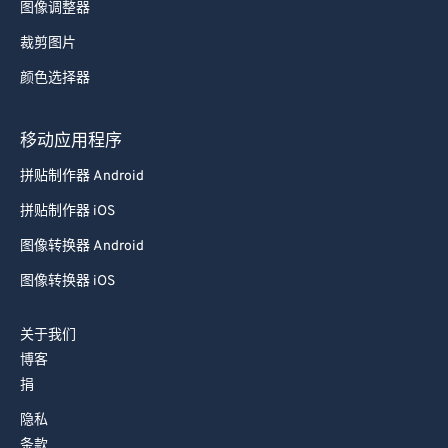
图像调整器
91
91
裁剪图片
92
92
颜色选择器
93
93
94
94
移动应用程序
95
95
拼贴制作器 Android
96
96
拼贴制作器 iOS
97
97
图像转换器 Android
98
98
图像转换器 iOS
99
99
关于我们
博客
捐
隐私
条款