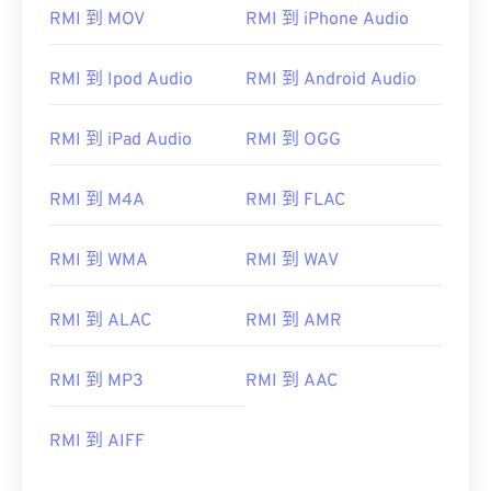
RMI 到 MOV
RMI 到 iPhone Audio
00
00
00
00
00
00
00
00
RMI 到 Ipod Audio
RMI 到 Android Audio
01
01
01
01
01
01
01
01
02
02
02
02
02
02
02
02
RMI 到 iPad Audio
RMI 到 OGG
03
03
03
03
03
03
03
03
RMI 到 M4A
RMI 到 FLAC
04
04
04
04
04
04
04
04
05
05
05
05
05
05
05
05
RMI 到 WMA
RMI 到 WAV
06
06
06
06
06
06
06
06
RMI 到 ALAC
RMI 到 AMR
07
07
07
07
07
07
07
07
08
08
08
08
08
08
08
08
RMI 到 MP3
RMI 到 AAC
09
09
09
09
09
09
09
09
10
10
10
10
10
10
10
10
RMI 到 AIFF
11
11
11
11
11
11
11
11