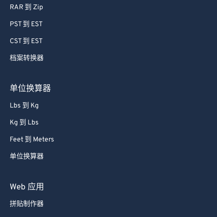
RAR 到 Zip
78
78
PST 到 EST
79
79
CST 到 EST
80
80
档案转换器
81
81
82
82
单位换算器
83
83
Lbs 到 Kg
84
84
Kg 到 Lbs
85
85
Feet 到 Meters
86
86
单位换算器
87
87
88
88
Web 应用
89
89
拼贴制作器
90
90