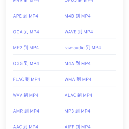
M4R 到 MP4
OPUS 到 MP4
开发者：
运动图像专家组 (MPEG)
标准：
ISO/IEC 14496
APE 到 MP4
M4B 到 MP4
首次发行：
1999年
OGA 到 MP4
WAVE 到 MP4
有用的链接：
https://en.wikipedia.org/wiki/MPEG-4
MP2 到 MP4
raw-audio 到 MP4
https://mpeg.chiariglione.org/standards/mpeg-
4.html
OGG 到 MP4
M4A 到 MP4
FLAC 到 MP4
WMA 到 MP4
WAV 到 MP4
ALAC 到 MP4
AMR 到 MP4
MP3 到 MP4
AAC 到 MP4
AIFF 到 MP4