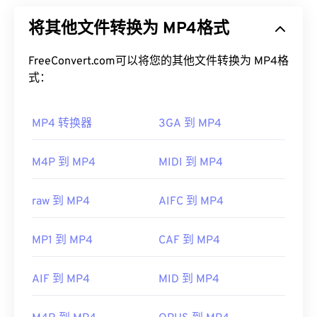
如何打开 RMI 文件？
音频和视频）的容器视频格式。它兼容各种设备和操
将其他文件转换为 MP4格式
作系统，使用
编解码器
压缩文件大小，从而生成易于
打开 RMI 文件的理想程序是
Awave Studio
。这是一
管理和存储的文件。它也是互联网流媒体（例如
个功能非常丰富的工具，可以打开 RMI 以及其他音
YouTube）的热门视频格式。许多人认为 MP4 是当
FreeConvert.com可以将您的其他文件转换为 MP4格
频文件格式。
今最佳的视频格式之一。
式：
跨平台的
VLC 媒体播放器
是另一个打开 RMI 文件的
如何打开 MP4 文件？
可靠工具。此外，在 Windows 上，其他不错的选择
MP4 转换器
3GA 到 MP4
包括
vanBasco 的卡拉 OK 播放器
、
Windows Media
MP4 文件会在操作系统的默认视频播放器中打开。
Player
和
Noteworthy Player
。
只需双击文件即可打开。无需第三方软件。在 ​​
M4P 到 MP4
MIDI 到 MP4
开发者：
MIDI 制造商协会
Windows 系统中，它会在
Windows Media Player
中
打开。在 Mac 系统中，它会在
QuickTime
中打开。
首次发行：
1983年
raw 到 MP4
AIFC 到 MP4
在某些设备上，尤其是移动设备，打开此文件类型可
有用的链接：
能会出现问题。MP4 是一个包含各种数据的容器，
MP1 到 MP4
CAF 到 MP4
https://en.wikipedia.org/wiki/MIDI
因此，如果打开文件时出现问题，通常意味着容器中
的数据（音频或视频编解码器）与设备的操作系统不
https://www.midi.org/specifications
AIF 到 MP4
MID 到 MP4
兼容。要解决此问题，请尝试使用
VLC 媒体播放
器
。