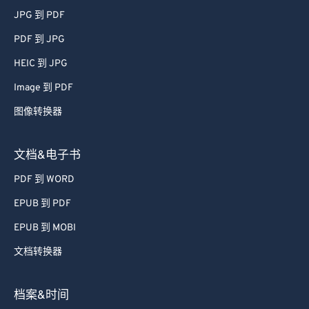
JPG 到 PDF
65
65
PDF 到 JPG
66
66
HEIC 到 JPG
67
67
Image 到 PDF
68
68
图像转换器
69
69
70
70
文档&电子书
71
71
PDF 到 WORD
72
72
EPUB 到 PDF
73
73
EPUB 到 MOBI
74
74
文档转换器
75
75
76
76
档案&时间
77
77