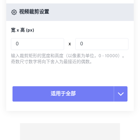
视频裁剪设置
宽 x 高 (px)
x
输入裁剪矩形的宽度和高度（以像素为单位，0 - 10000）。
奇数尺寸数字将向下舍入为最接近的偶数。
适用于全部
重置所有选项
从预设应用
另存为预设