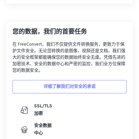
25
25
25
25
25
25
26
26
26
26
26
26
27
27
27
27
27
27
您的数据，我们的首要任务
28
28
28
28
28
28
在 FreeConvert，我们不仅提供文件转换服务，更致力于保
29
29
29
29
29
29
护文件安全。无论您转换的是图像、视频还是文档，我们强
30
30
30
30
30
30
大的安全框架都能确保您的数据始终安全无虞。凭借先进的
加密技术、安全的数据中心和严密的监控，我们全方位保障
31
31
31
31
31
31
您的数据安全。
32
32
32
32
32
32
详细了解我们对安全的承诺
33
33
33
33
33
33
34
34
34
34
34
34
SSL/TLS
35
35
35
35
35
35
加密
36
36
36
36
36
36
安全数据
37
37
37
37
37
37
中心