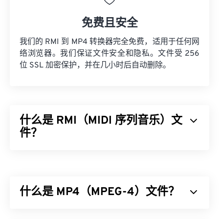
免费且安全
我们的 RMI 到 MP4 转换器完全免费，适用于任何网
络浏览器。我们保证文件安全和隐私。文件受 256
位 SSL 加密保护，并在几小时后自动删除。
什么是 RMI（MIDI 序列音乐）文
件？
MIDI 序列音乐 (RMI) 是一种乐器数字接口 (MIDI) 文
件格式，存在于资源交换文件格式 (
RIFF
) 容器中。
在容器中，RMI 文件的作用是提供指令并存储注
什么是 MP4（MPEG-4）文件？
释。此外，RMI 文件不包含音频数据。RMI 的一大
优势是它可以包含可下载声音 (
DLS
) 文件。
MPEG-4 (MP4) 是一种用于存储多媒体数据（通常为