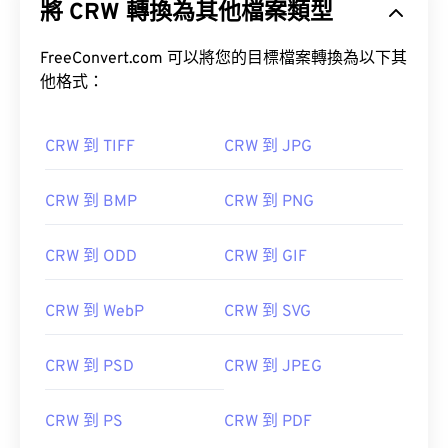
將 CRW 轉換為其他檔案類型
佳能數位相機使用 CR2 格式。）CRW 檔案的結構與
TIFF 檔案格式類似。 CRW 檔案的優點在於它是未經
處理的影像，包含相機捕獲的所有檔案資訊。
FreeConvert.com 可以將您的目標檔案轉換為以下其
他格式：
CRW 到 TIFF
CRW 到 JPG
如何開啟 CRW 檔案？
CRW 到 BMP
CRW 到 PNG
由於 CRW 是佳能的專有檔案格式，處理 CRW 檔案
的最佳程式是
佳能數位照片專業版
。其他值得考慮的
優秀程序包括
Adobe Lightroom
和Adobe
CRW 到 ODD
CRW 到 GIF
Photoshop
。
CRW 到 WebP
CRW 到 SVG
RAW 映像擴充
CRW 到 PSD
CRW 到 JPEG
CRW 到 PS
CRW 到 PDF
作為一種 RAW 檔案格式，CRW 可以轉換為多種不同