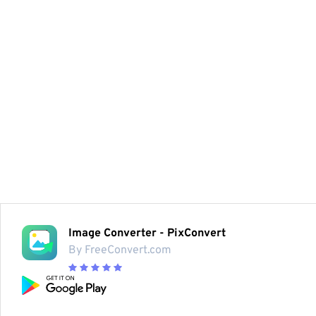
Image Converter - PixConvert
By FreeConvert.com