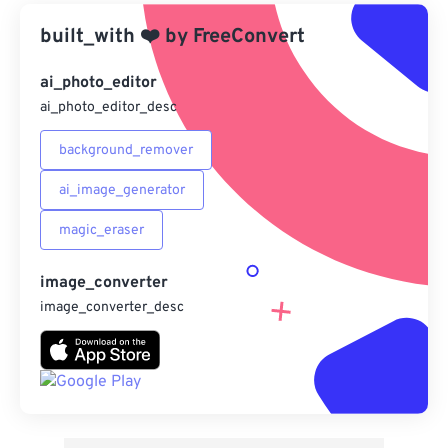
built_with
❤️
來自 Google 雲端硬碟
by
FreeConvert
ai_photo_editor
來自 OneDrive
ai_photo_editor_desc
background_remover
來自網址
ai_image_generator
magic_eraser
image_converter
image_converter_desc