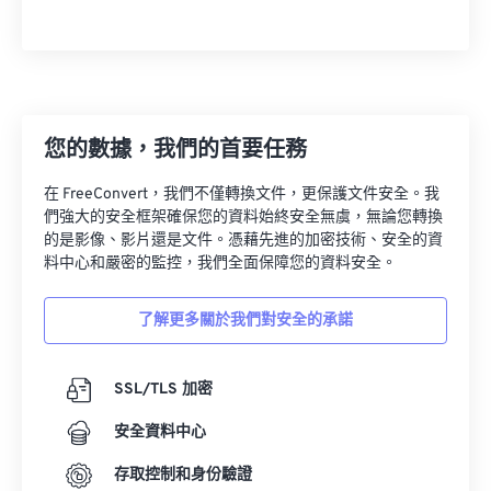
類型的影像檔案。您可以使用我們的免費工具
CRW
轉到 JPG
或
圖像轉換器
來轉換您的 CRW 檔案。
您的數據，我們的首要任務
開發人員：
佳能公司
在 FreeConvert，我們不僅轉換文件，更保護文件安全。我
首次發布：
1997 年 2 月 12 日
們強大的安全框架確保您的資料始終安全無虞，無論您轉換
的是影像、影片還是文件。憑藉先進的加密技術、安全的資
實用連結：
料中心和嚴密的監控，我們全面保障您的資料安全。
https://en.wikipedia.org/wiki/Camera_Image_File_Form
了解更多關於我們對安全的承諾
SSL/TLS 加密
安全資料中心
存取控制和身份驗證