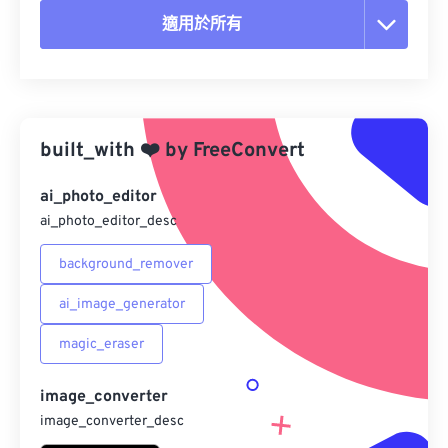
適用於所有
重置所有選項
應用預設
built_with
❤️
by
FreeConvert
另存為預設
ai_photo_editor
ai_photo_editor_desc
background_remover
ai_image_generator
magic_eraser
image_converter
image_converter_desc