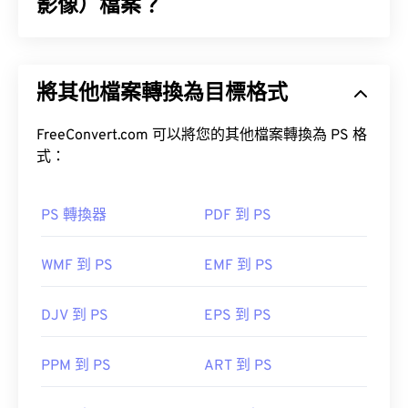
影像）檔案？
Canon RAW CIFF 影像 (CRW) 檔案是一種
RAW 檔案
類型，專用於較早型號的佳能數位相機。 （較新的
將其他檔案轉換為目標格式
佳能數位相機使用 CR2 格式。）CRW 檔案的結構與
TIFF 檔案格式類似。 CRW 檔案的優點在於它是未經
處理的影像，包含相機捕獲的所有檔案資訊。
FreeConvert.com 可以將您的其他檔案轉換為 PS 格
式：
PS 轉換器
PDF 到 PS
如何開啟 CRW 檔案？
WMF 到 PS
EMF 到 PS
由於 CRW 是佳能的專有檔案格式，處理 CRW 檔案
的最佳程式是
佳能數位照片專業版
。其他值得考慮的
優秀程序包括
Adobe Lightroom
和Adobe
DJV 到 PS
EPS 到 PS
Photoshop
。
PPM 到 PS
ART 到 PS