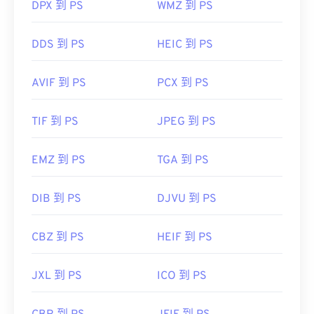
RAW 映像擴充
DPX 到 PS
WMZ 到 PS
DDS 到 PS
HEIC 到 PS
作為一種 RAW 檔案格式，CRW 可以轉換為多種不同
類型的影像檔案。您可以使用我們的免費工具
CRW
轉到 JPG
AVIF 到 PS
或
圖像轉換器
來轉換您的 CRW 檔案。
PCX 到 PS
TIF 到 PS
JPEG 到 PS
EMZ 到 PS
TGA 到 PS
開發人員：
佳能公司
首次發布：
1997 年 2 月 12 日
DIB 到 PS
DJVU 到 PS
實用連結：
CBZ 到 PS
HEIF 到 PS
https://en.wikipedia.org/wiki/Camera_Image_File_Form
JXL 到 PS
ICO 到 PS