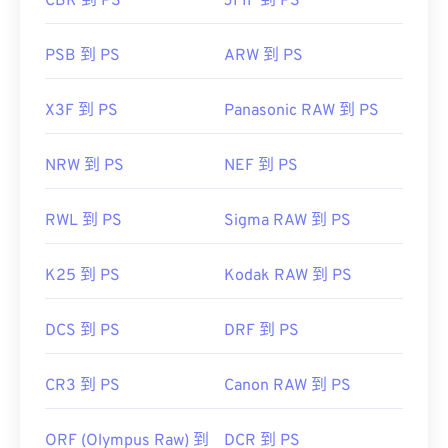
CBR 到 PS
JFIF 到 PS
PSB 到 PS
ARW 到 PS
X3F 到 PS
Panasonic RAW 到 PS
NRW 到 PS
NEF 到 PS
RWL 到 PS
Sigma RAW 到 PS
K25 到 PS
Kodak RAW 到 PS
DCS 到 PS
DRF 到 PS
CR3 到 PS
Canon RAW 到 PS
ORF (Olympus Raw) 到
DCR 到 PS