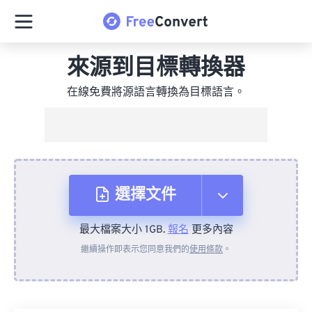
來源到目標轉換器
在線免費將源語言轉換為目標語言。
選擇文件
最大檔案大小 1GB.
報名
更多內容
來自裝置
繼續操作即表示您同意我們的
使用條款
。
來自 Dropbox