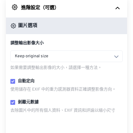
進階設定（可選）
來自 Google 雲端硬碟
圖片選項
來自 OneDrive
調整輸出影像大小
來自網址
Keep original size
如果需要調整輸出影像的大小，請選擇一種方法。
自動定向
使用儲存在 EXIF 中的重力感測器資料正確調整影像方向。
剝離元數據
去除圖片中的所有個人資料、EXIF 資訊和評論以縮小尺寸