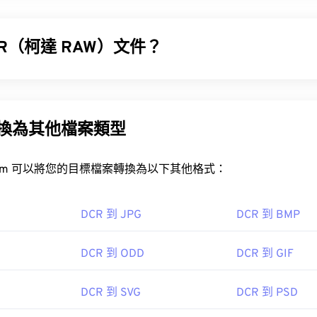
CR（柯達 RAW）文件？
CR) 是柯達公司首個 RAW 影像檔案格式。它於 20 世紀 90 年
S) 系列相機的一部分，並配備專用軟體。雖然柯達已於 2005 年停
柯達相機仍然支援 DCR 格式。
R 轉換為其他檔案類型
CR 檔案？
rt.com 可以將您的目標檔案轉換為以下其他格式：
 Kodak Photodesk 可以輕鬆開啟 DCR 檔案。
DCR 到 JPG
DCR 到 BMP
toshop Lightroom
Adobe Photoshop
檔案的免費替代方案是
XnView MP
，它可在多個平台上運行。由於 DC
DCR 到 ODD
DCR 到 GIF
以輕鬆轉換為更常見的文件格式。
DCR 轉 JPG
DCR 到 SVG
DCR 到 PSD
達