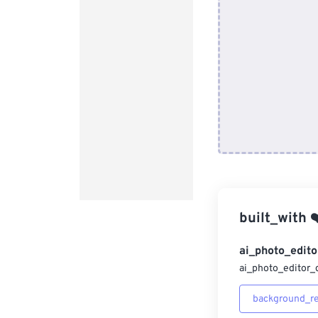
built_with
❤
ai_photo_edito
ai_photo_editor_
background_r