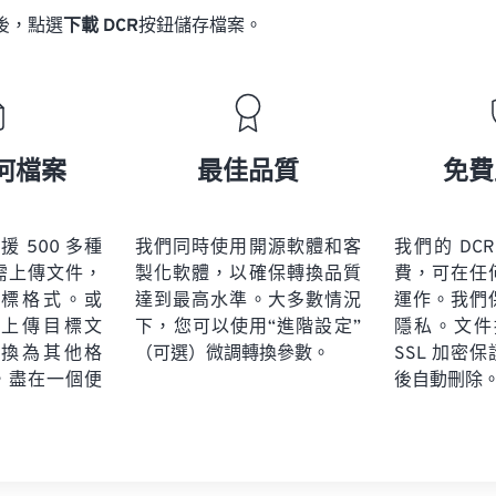
後，點選
下載 DCR
按鈕儲存檔案。
何檔案
最佳品質
免費
 支援 500 多種
我們同時使用開源軟體和客
我們的 DC
需上傳文件，
製化軟體，以確保轉換品質
費，可在任
標格式。或
達到最高水準。大多數情況
運作。我們
上傳目標文
下，您可以使用“進階設定”
隱私。文件採
換為其他格
（可選）微調轉換參數。
SSL 加密
，盡在一個便
後自動刪除