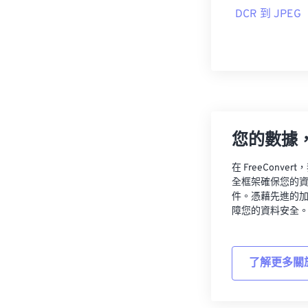
DCR 到 JPEG
首次發布：
199
您的數據
在 FreeCon
全框架確保您的
件。憑藉先進的
障您的資料安全
了解更多關