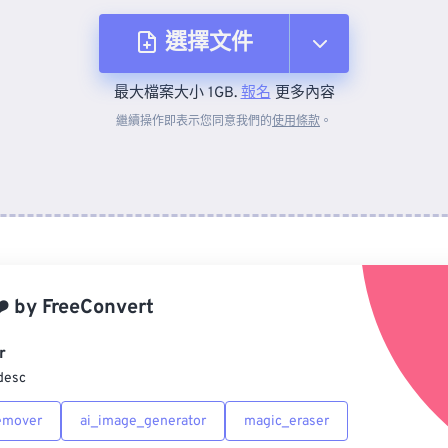
選擇文件
最大檔案大小 1GB.
報名
更多內容
來自裝置
繼續操作即表示您同意我們的
使用條款
。
來自 Dropbox
來自 Google 雲端硬碟
️
by
FreeConvert
來自 OneDrive
r
desc
來自網址
emover
ai_image_generator
magic_eraser