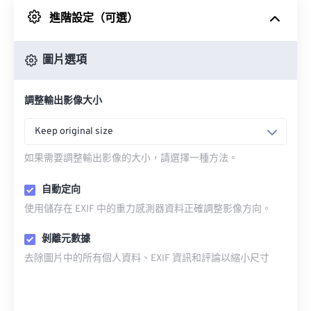
進階設定（可選）
來自 Google 雲端硬碟
圖片選項
來自 OneDrive
調整輸出影像大小
來自網址
Keep original size
如果需要調整輸出影像的大小，請選擇一種方法。
自動定向
使用儲存在 EXIF 中的重力感測器資料正確調整影像方向。
剝離元數據
去除圖片中的所有個人資料、EXIF 資訊和評論以縮小尺寸