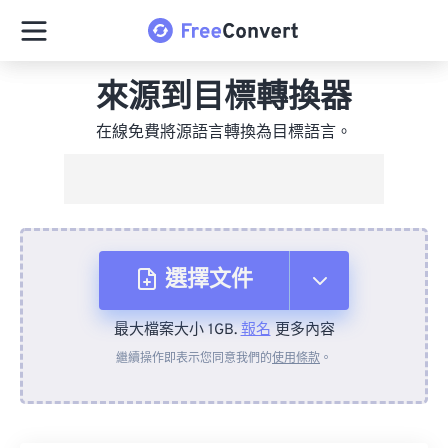
來源到目標轉換器
在線免費將源語言轉換為目標語言。
選擇文件
最大檔案大小 1GB.
報名
更多內容
來自裝置
繼續操作即表示您同意我們的
使用條款
。
來自 Dropbox