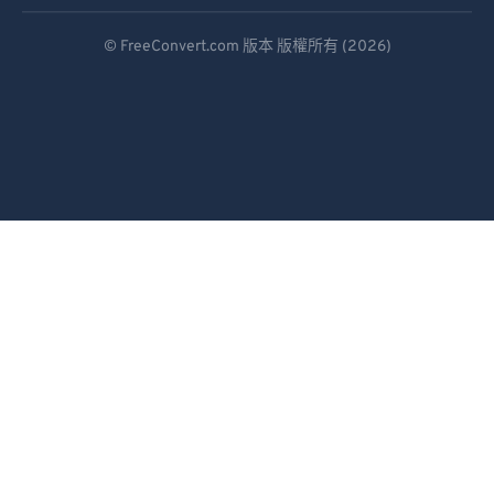
Deutsch
© FreeConvert.com 版本 版權所有 (2026)
Español
Français
Português
Italiano
Dutch
日本語
简体中文
繁體中文
한국어
Svenska