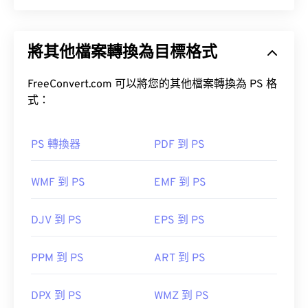
柯達 RAW (DCR) 是柯達公司首個 RAW 影像檔案格
式。它於 20 世紀 90 年代發布，是柯達數位相機系
將其他檔案轉換為目標格式
統 (DCS) 系列相機的一部分，並配備專用軟體。雖
然柯達已於 2005 年停產 DCS 系列相機，但如今許
多柯達相機仍然支援 DCR 格式。
FreeConvert.com 可以將您的其他檔案轉換為 PS 格
式：
如何開啟 DCR 檔案？
PS 轉換器
PDF 到 PS
使用柯達的舊版軟體 Kodak Photodesk 可以輕鬆開
啟 DCR 檔案。
WMF 到 PS
EMF 到 PS
Adobe Photoshop Lightroom
Adobe
DJV 到 PS
EPS 到 PS
Photoshop
PPM 到 PS
ART 到 PS
開啟 DCR 檔案的免費替代方案是
XnView MP
，它可
在多個平台上運行。由於 DCR 是原始位圖文件，因
此可以輕鬆轉換為更常見的文件格式。
DPX 到 PS
WMZ 到 PS