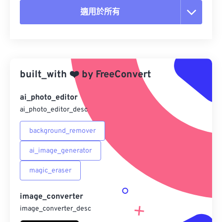
適用於所有
重置所有選項
應用預設
built_with
❤️
by
FreeConvert
另存為預設
ai_photo_editor
ai_photo_editor_desc
background_remover
ai_image_generator
magic_eraser
image_converter
image_converter_desc