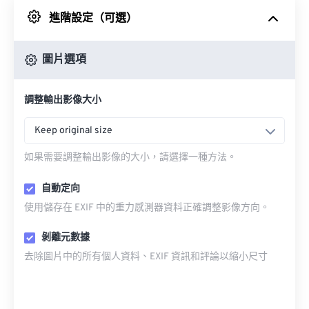
進階設定（可選）
來自 Google 雲端硬碟
圖片選項
來自 OneDrive
調整輸出影像大小
來自網址
Keep original size
如果需要調整輸出影像的大小，請選擇一種方法。
自動定向
使用儲存在 EXIF 中的重力感測器資料正確調整影像方向。
剝離元數據
去除圖片中的所有個人資料、EXIF 資訊和評論以縮小尺寸