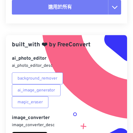
適用於所有
重置所有選項
應用預設
built_with
❤️
by
FreeConvert
另存為預設
ai_photo_editor
ai_photo_editor_desc
background_remover
ai_image_generator
magic_eraser
image_converter
image_converter_desc