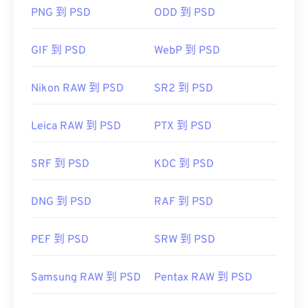
GNU 影像處理程式（也稱為 GIMP）是 Adobe 產品
PNG 到 PSD
ODD 到 PSD
DCR 轉 JPG
的免費替代方案。
開發人員：
柯達
GIF 到 PSD
WebP 到 PSD
首次發布：
1991
由於 PSD 檔案體積較大，因此不易傳輸、儲存或共
Nikon RAW 到 PSD
SR2 到 PSD
用。為了解決這個問題，PSD 通常會轉換為可以壓
縮資料的檔案格式。
Leica RAW 到 PSD
PTX 到 PSD
轉換為 JPEG
有損
SRF 到 PSD
無損壓縮
KDC 到 PSD
DNG 到 PSD
RAF 到 PSD
開發人員：
Adobe 公司
初始發佈日期：
1990 年 2 月 19 日
PEF 到 PSD
SRW 到 PSD
實用連結：
Samsung RAW 到 PSD
Pentax RAW 到 PSD
https://www.lifewire.com/psd-file-2622194