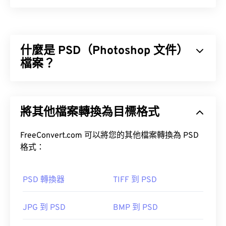
柯達 RAW (DCR) 是柯達公司首個 RAW 影像檔案格
式。它於 20 世紀 90 年代發布，是柯達數位相機系
統 (DCS) 系列相機的一部分，並配備專用軟體。雖
什麼是 PSD（Photoshop 文件）
然柯達已於 2005 年停產 DCS 系列相機，但如今許
多柯達相機仍然支援 DCR 格式。
檔案？
如何開啟 DCR 檔案？
Photoshop 文件 (PSD) 是
Adobe Photoshop
的預設
檔案類型，Adobe Photoshop 是一款功能強大且複
使用柯達的舊版軟體 Kodak Photodesk 可以輕鬆開
將其他檔案轉換為目標格式
雜的圖形設計程式。
啟 DCR 檔案。
FreeConvert.com 可以將您的其他檔案轉換為 PSD
格式：
Adobe Photoshop Lightroom
Adobe
Photoshop
PSD 轉換器
TIFF 到 PSD
開啟 DCR 檔案的免費替代方案是
XnView MP
，它可
如何開啟 PSD 檔案？
在多個平台上運行。由於 DCR 是原始位圖文件，因
JPG 到 PSD
BMP 到 PSD
此可以輕鬆轉換為更常見的文件格式。
Adobe Photoshop 是開啟 PSD 檔案最常用的程式。