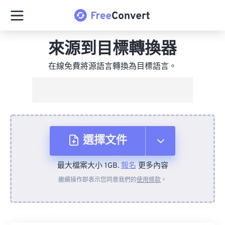
來源到目標轉換器
在線免費將源語言轉換為目標語言。
選擇文件
最大檔案大小 1GB.
報名
更多內容
來自裝置
繼續操作即表示您同意我們的
使用條款
。
來自 Dropbox