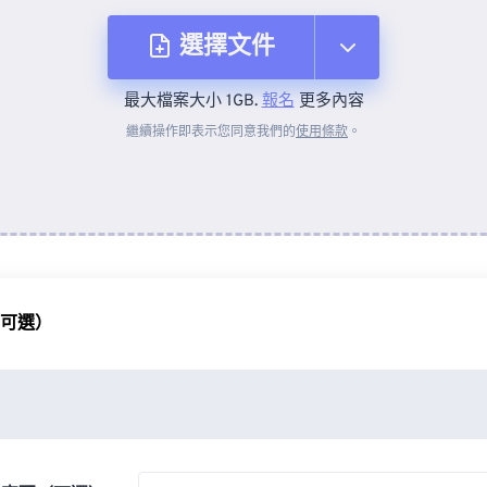
選擇文件
最大檔案大小 1GB.
報名
更多內容
來自裝置
繼續操作即表示您同意我們的
使用條款
。
來自 Dropbox
來自 Google 雲端硬碟
（可選）
來自 OneDrive
來自網址