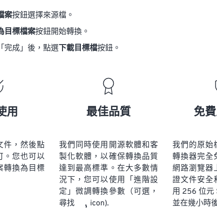
檔案
按鈕選擇來源檔。
為目標檔案
按鈕開始轉換。
「完成」後，點選
下載目標檔
按鈕。
使用
最佳品質
免費
文件，然後點
我們同時使用開源軟體和客
我們的原始
可。您也可以
製化軟體，以確保轉換品質
轉換器完全
案轉換為目標
達到最高標準。在大多數情
網路瀏覽器
況下，您可以使用「進階設
證文件安全
定」微調轉換參數（可選，
用 256 位元
並在幾小時
尋找
icon).