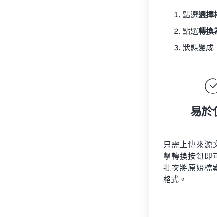
點選
選擇
點選
轉換
狀態變成
易於
只需上傳來源
擊轉換按鈕即
批次將原始檔
格式。