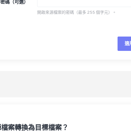
密碼（可選）
開啟來源檔案的密碼（最多 255 個字元）。
適
重
應
另
源檔案轉換為目標檔案？