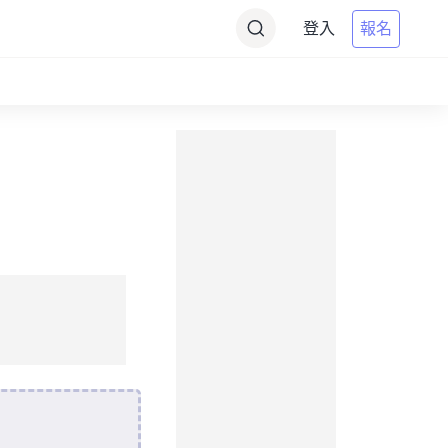
登入
報名