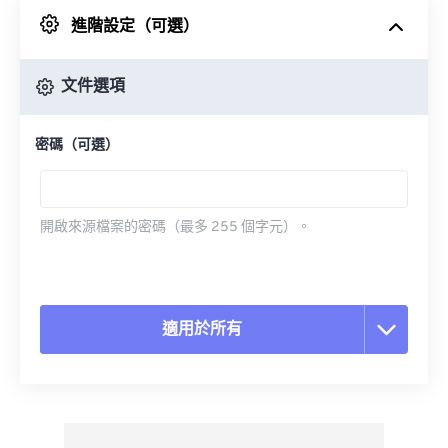
進階設定（可選）
來自 Google 雲端硬碟
文件選項
來自 OneDrive
密碼（可選）
來自網址
開啟來源檔案的密碼（最多 255 個字元）。
適用於所有
重置所有選項
應用預設