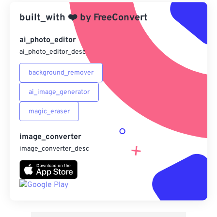
built_with
❤️
來自 Google 雲端硬碟
by
FreeConvert
ai_photo_editor
來自 OneDrive
ai_photo_editor_desc
background_remover
來自網址
ai_image_generator
magic_eraser
image_converter
image_converter_desc