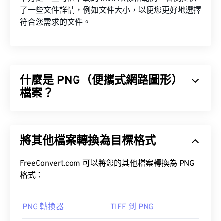
了一些文件詳情，例如文件大小，以便您更好地選擇
符合您需求的文件。
什麼是 PNG（便攜式網路圖形）
檔案？
便攜式網路圖形 (PNG) 是一種
基於柵格的
檔案類
型，它壓縮圖像以提高便攜性。 PNG 圖像可以包含
將其他檔案轉換為目標格式
RGB
或
RGBA
顏色，並支持透明度，這使得它們非常
適合用於圖標或圖標設計。 PNG 也支援具有更好透
明度的動畫（試試我們的
FreeConvert.com 可以將您的其他檔案轉換為 PNG
GIF 轉 APNG
）。
格式：
開放式
PNG 轉 JPG
PNG 轉 BMP
PNG 轉換器
TIFF 到 PNG