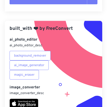
重置所有選項
應用預設
built_with
❤️
by
FreeConvert
另存為預設
ai_photo_editor
ai_photo_editor_desc
background_remover
ai_image_generator
magic_eraser
image_converter
image_converter_desc