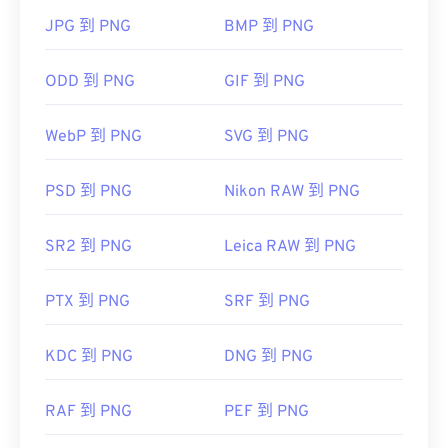
其他程序，例如
GIMP
或
Adobe Photoshop
，也可用
JPG 到 PNG
BMP 到 PNG
於開啟和編輯 PNG 檔案。 PNG 檔案比其他檔案類型
略大，因此在將其新增至網頁時請務必小心。
ODD 到 PNG
GIF 到 PNG
WebP 到 PNG
SVG 到 PNG
開發者：
PNG 開發小組
PSD 到 PNG
Nikon RAW 到 PNG
初始發佈日期：
1996 年 10 月 1 日
SR2 到 PNG
Leica RAW 到 PNG
實用連結：
LifeWire 關於 PNG 的文章
PTX 到 PNG
SRF 到 PNG
維基百科 PNG 的文章
相關 PNG 工具：
KDC 到 PNG
DNG 到 PNG
使用我們的
顏色選擇器
從映像中擷取顏色
RAF 到 PNG
PEF 到 PNG