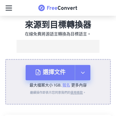
來源到目標轉換器
在線免費將源語言轉換為目標語言。
選擇文件
最大檔案大小 1GB.
報名
更多內容
來自裝置
繼續操作即表示您同意我們的
使用條款
。
來自 Dropbox