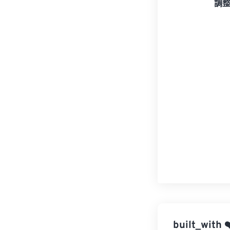
調
built_with
❤