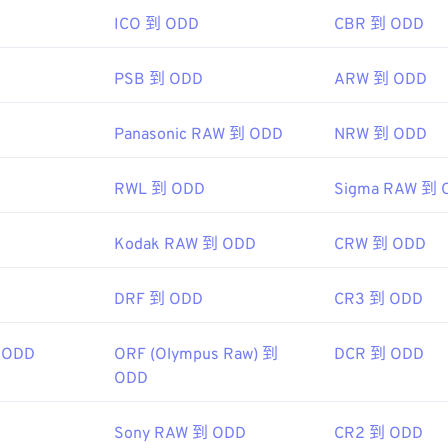
ICO 到 ODD
CBR 到 ODD
PSB 到 ODD
ARW 到 ODD
Panasonic RAW 到 ODD
NRW 到 ODD
RWL 到 ODD
Sigma RAW 到 
Kodak RAW 到 ODD
CRW 到 ODD
DRF 到 ODD
CR3 到 ODD
 ODD
ORF (Olympus Raw) 到
DCR 到 ODD
ODD
Sony RAW 到 ODD
CR2 到 ODD