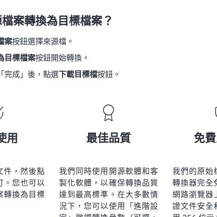
源檔案轉換為目標檔案？
檔案
按鈕選擇來源檔。
為目標檔案
按鈕開始轉換。
「完成」後，點選
下載目標檔
按鈕。
使用
最佳品質
免費
文件，然後點
我們同時使用開源軟體和客
我們的原始
可。您也可以
製化軟體，以確保轉換品質
轉換器完全
案轉換為目標
達到最高標準。在大多數情
網路瀏覽器
況下，您可以使用「進階設
證文件安全