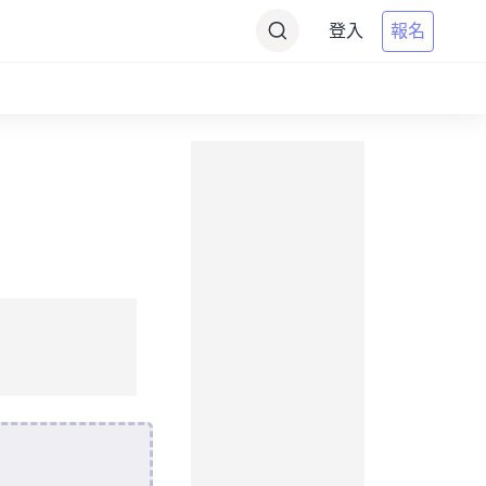
登入
報名