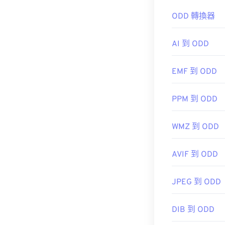
ODD 轉換器
AI 到 ODD
EMF 到 ODD
PPM 到 ODD
WMZ 到 ODD
AVIF 到 ODD
JPEG 到 ODD
DIB 到 ODD