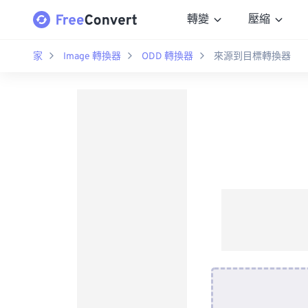
轉變
壓縮
家
Image 轉換器
ODD 轉換器
來源到目標轉換器