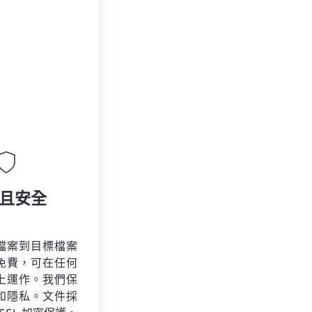
且安全
檔案到目標檔案
免費，可在任何
上運作。我們保
和隱私。文件採