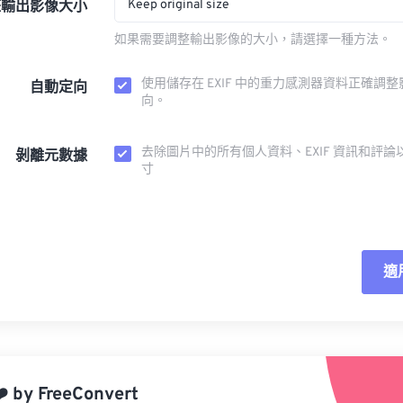
Keep original size
整輸出影像大小
如果需要調整輸出影像的大小，請選擇一種方法。
使用儲存在 EXIF 中的重力感測器資料正確調
自動定向
向。
去除圖片中的所有個人資料、EXIF 資訊和評論
剝離元數據
寸
適
重
應
️
by
FreeConvert