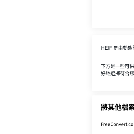
HEIF 是由動
下方是一些可供
好地選擇符合
將其他檔