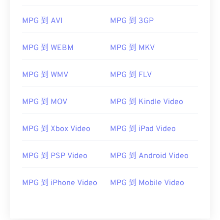
VLC 媒體播放
MPG 到 AVI
MPG 到 3GP
器
MPG 到 WEBM
MPG 到 MKV
開發單位：
運動影像專家小組 (MPEG)
MPG 到 WMV
MPG 到 FLV
首次發布：
1988
實用連結：
MPG 到 MOV
MPG 到 Kindle Video
https://en.wikipedia.org/wiki/Moving_Picture_Experts_
https://en.wikipedia.org/wiki/MPEG-1
MPG 到 Xbox Video
MPG 到 iPad Video
MPG 到 PSP Video
MPG 到 Android Video
MPG 到 iPhone Video
MPG 到 Mobile Video