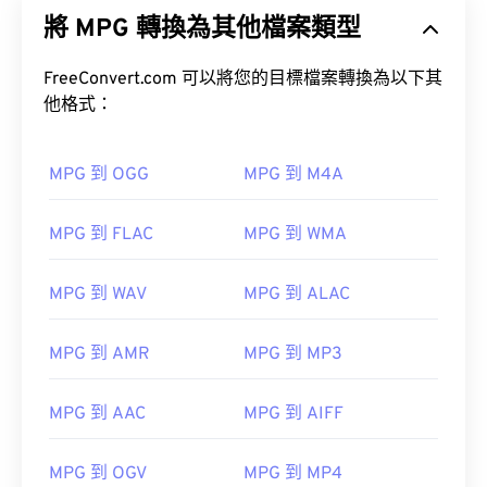
式，同時也是製定此格式標準的組織的名稱。此檔案
將 MPG 轉換為其他檔案類型
格式採用複雜的壓縮技術，使用
編解碼器
，產生檔
案體積小但品質相對較高的影片檔案。 MPEG 檔案
副檔名與
FreeConvert.com 可以將您的目標檔案轉換為以下其
MPEG-1
格式最為密切相關。
他格式：
如何開啟 MPEG 檔案？
MPG 到 OGG
MPG 到 M4A
MPEG 檔案幾乎總是使用作業系統預設的視訊播放器
MPG 到 FLAC
MPG 到 WMA
開啟。
Windows Media Player
MPG 到 WAV
MPG 到 ALAC
QuickTime
MPG 到 AMR
MPG 到 MP3
MPG 到 AAC
MPG 到 AIFF
有時，開啟 MPEG 檔案需要使用第三方軟體，例如
當檔案中包含 MPEG-2 影片時。在這種情況下，請
MPG 到 OGV
MPG 到 MP4
下載 MPEG-2 視訊解碼器（DVD 解碼器套件）。