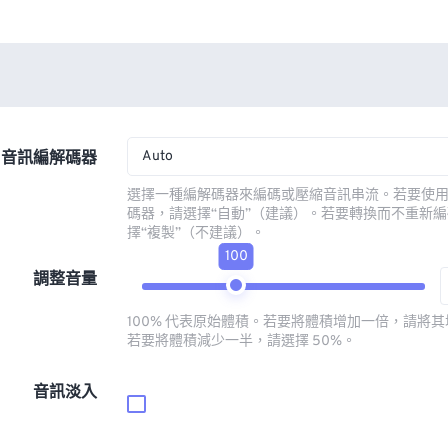
Auto
音訊編解碼器
選擇一種編解碼器來編碼或壓縮音訊串流。若要使
碼器，請選擇“自動”（建議）。若要轉換而不重新
擇“複製”（不建議）。
100
調整音量
100% 代表原始體積。若要將體積增加一倍，請將其增
若要將體積減少一半，請選擇 50%。
音訊淡入