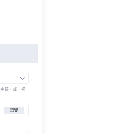
的字幕，或「複
瀏覽