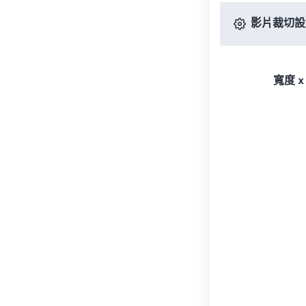
影片裁切設
寬度 