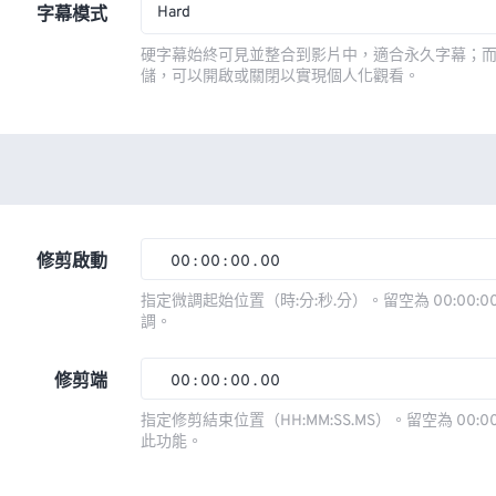
Hard
字幕模式
硬字幕始終可見並整合到影片中，適合永久字幕；
儲，可以開啟或關閉以實現個人化觀看。
修剪啟動
00
:
00
:
00
.
00
00
00
00
00
指定微調起始位置（時:分:秒.分）。留空為 00:00:00
調。
01
01
01
01
02
02
02
02
修剪端
00
:
00
:
00
.
00
03
03
03
03
00
00
00
00
指定修剪結束位置（HH:MM:SS.MS）。留空為 00:00
此功能。
04
04
04
04
01
01
01
01
05
05
05
05
02
02
02
02