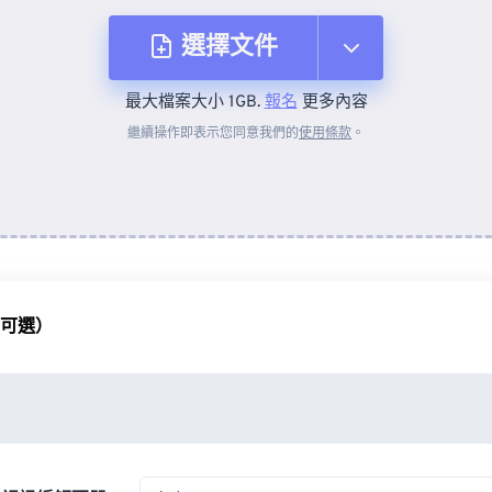
選擇文件
最大檔案大小 1GB.
報名
更多內容
來自裝置
繼續操作即表示您同意我們的
使用條款
。
來自 Dropbox
來自 Google 雲端硬碟
（可選）
來自 OneDrive
來自網址