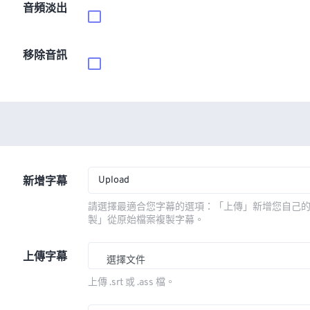
音頻淡出
移除音訊
Upload
新增字幕
請選擇最適合您字幕的選項：「上傳」新增您自己
製」從原始檔案複製字幕。
上傳字幕
選擇文件
上傳 .srt 或 .ass 檔。