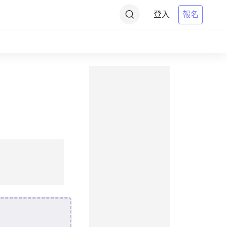
登入
報名