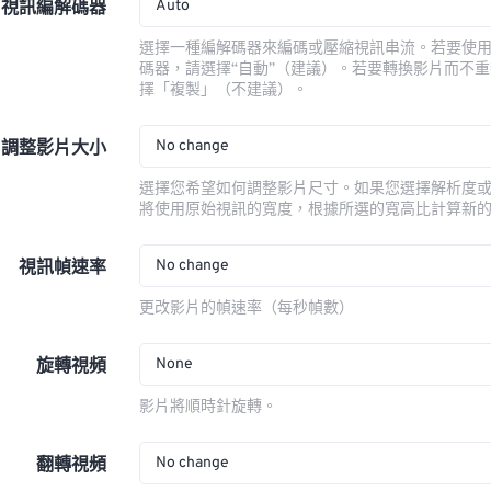
Auto
視訊編解碼器
選擇一種編解碼器來編碼或壓縮視訊串流。若要使
碼器，請選擇“自動”（建議）。若要轉換影片而不
擇「複製」（不建議）。
No change
調整影片大小
選擇您希望如何調整影片尺寸。如果您選擇解析度
將使用原始視訊的寬度，根據所選的寬高比計算新
No change
視訊幀速率
更改影片的幀速率（每秒幀數）
None
旋轉視頻
影片將順時針旋轉。
No change
翻轉視頻