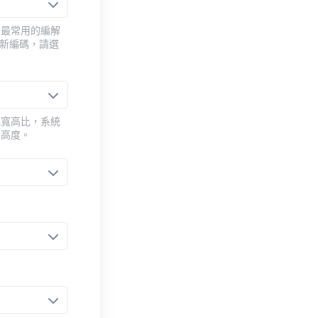
用最常用的編解
重新編碼，請選
或寬高比，系統
的高度。