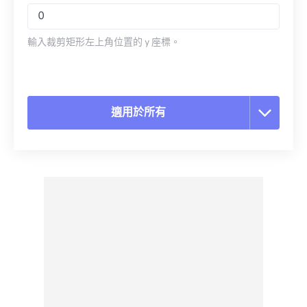
輸入裁剪矩形左上角位置的 y 座標。
適用於所有
重置所有選項
應用預設
另存為預設