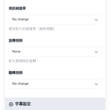
視訊幀速率
No change
更改影片的幀速率（每秒幀數）
旋轉視頻
None
影片將順時針旋轉。
翻轉視頻
No change
字幕設定