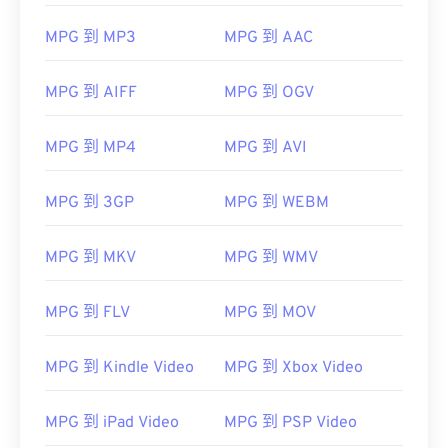
MPG 到 MP3
MPG 到 AAC
MPG 到 AIFF
MPG 到 OGV
00
00
00
00
00
00
00
00
MPG 到 MP4
MPG 到 AVI
00
00
00
00
00
00
00
00
MPG 到 3GP
MPG 到 WEBM
01
01
01
01
01
01
01
01
02
02
02
02
02
02
02
02
MPG 到 MKV
MPG 到 WMV
03
03
03
03
03
03
03
03
04
04
04
04
04
04
04
04
MPG 到 FLV
MPG 到 MOV
05
05
05
05
05
05
05
05
MPG 到 Kindle Video
MPG 到 Xbox Video
06
06
06
06
06
06
06
06
07
07
07
07
07
07
07
07
MPG 到 iPad Video
MPG 到 PSP Video
08
08
08
08
08
08
08
08