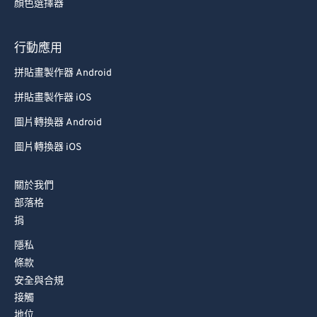
顏色選擇器
88
88
89
89
行動應用
90
90
拼貼畫製作器 Android
91
91
拼貼畫製作器 iOS
92
92
圖片轉換器 Android
93
93
圖片轉換器 iOS
94
94
關於我們
95
95
部落格
96
96
捐
97
97
隱私
98
98
條款
安全與合規
99
99
接觸
地位