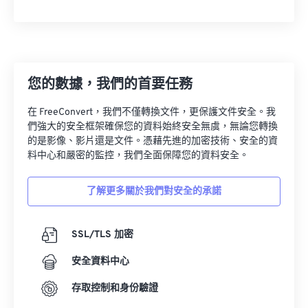
22
22
22
22
22
22
22
22
23
23
23
23
23
23
23
23
24
24
24
24
24
24
您的數據，我們的首要任務
25
25
25
25
25
25
26
26
26
26
26
26
在 FreeConvert，我們不僅轉換文件，更保護文件安全。我
們強大的安全框架確保您的資料始終安全無虞，無論您轉換
27
27
27
27
27
27
的是影像、影片還是文件。憑藉先進的加密技術、安全的資
料中心和嚴密的監控，我們全面保障您的資料安全。
28
28
28
28
28
28
29
29
29
29
29
29
了解更多關於我們對安全的承諾
30
30
30
30
30
30
31
31
31
31
31
31
SSL/TLS 加密
32
32
32
32
32
32
安全資料中心
33
33
33
33
33
33
存取控制和身份驗證
34
34
34
34
34
34