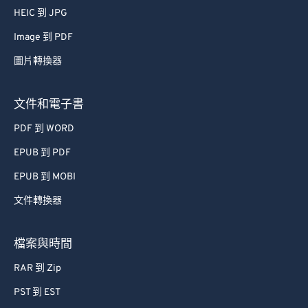
61
61
HEIC 到 JPG
62
62
Image 到 PDF
63
63
圖片轉換器
64
64
65
65
文件和電子書
66
66
PDF 到 WORD
67
67
EPUB 到 PDF
68
68
EPUB 到 MOBI
69
69
文件轉換器
70
70
71
71
檔案與時間
72
72
RAR 到 Zip
73
73
PST 到 EST