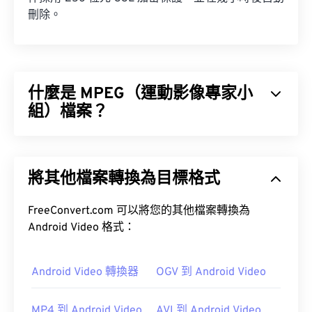
刪除。
什麼是 MPEG（運動影像專家小
組）檔案？
運動影像專家小組 (MPEG) 是一系列數位影片檔案格
式，同時也是製定此格式標準的組織的名稱。此檔案
將其他檔案轉換為目標格式
格式採用複雜的壓縮技術，使用
編解碼器
，產生檔
案體積小但品質相對較高的影片檔案。 MPEG 檔案
副檔名與
FreeConvert.com 可以將您的其他檔案轉換為
MPEG-1
格式最為密切相關。
Android Video 格式：
如何開啟 MPEG 檔案？
Android Video 轉換器
OGV 到 Android Video
MPEG 檔案幾乎總是使用作業系統預設的視訊播放器
MP4 到 Android Video
AVI 到 Android Video