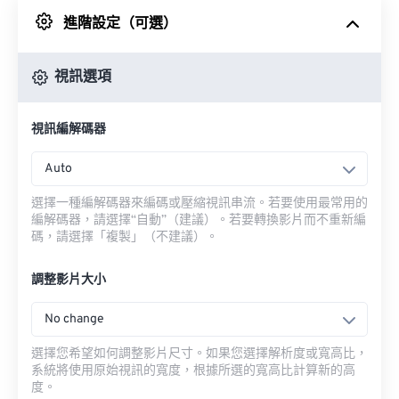
進階設定（可選）
來自 Google 雲端硬碟
視訊選項
來自 OneDrive
視訊編解碼器
來自網址
Auto
選擇一種編解碼器來編碼或壓縮視訊串流。若要使用最常用的
編解碼器，請選擇“自動”（建議）。若要轉換影片而不重新編
碼，請選擇「複製」（不建議）。
調整影片大小
No change
選擇您希望如何調整影片尺寸。如果您選擇解析度或寬高比，
系統將使用原始視訊的寬度，根據所選的寬高比計算新的高
度。