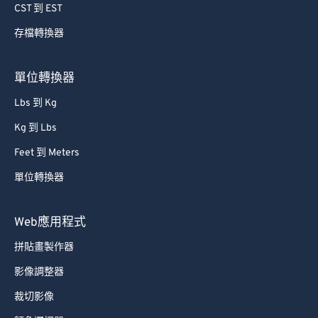
74
74
CST 到 EST
75
75
存檔轉換器
76
76
77
77
單位轉換器
78
78
Lbs 到 Kg
79
79
Kg 到 Lbs
80
80
Feet 到 Meters
81
81
單位轉換器
82
82
83
83
Web應用程式
84
84
拼貼畫製作器
85
85
影像調整器
86
86
裁切影像
87
87