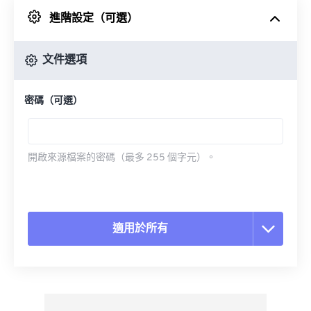
進階設定（可選）
來自 Google 雲端硬碟
文件選項
來自 OneDrive
密碼（可選）
來自網址
開啟來源檔案的密碼（最多 255 個字元）。
適用於所有
重置所有選項
應用預設