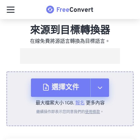
來源到目標轉換器
在線免費將源語言轉換為目標語言。
選擇文件
最大檔案大小 1GB.
報名
更多內容
來自裝置
繼續操作即表示您同意我們的
使用條款
。
來自 Dropbox