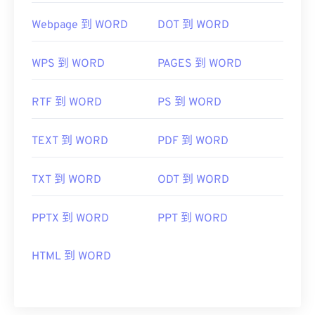
...AL!3085!10!79164910832028!79165044954577&ef
href="https://www.roxio.com/en/products/creator/pro/
Webpage 到 WORD
DOT 到 WORD
utm_source=bing&utm_medium=cpc&utm_term=
roxio%20creator%20nxt%20pro&utm_campaign=Roxio_
WPS 到 WORD
PAGES 到 WORD
target="_blank">NXT Pro
RTF 到 WORD
PS 到 WORD
TEXT 到 WORD
PDF 到 WORD
TXT 到 WORD
ODT 到 WORD
PPTX 到 WORD
PPT 到 WORD
HTML 到 WORD