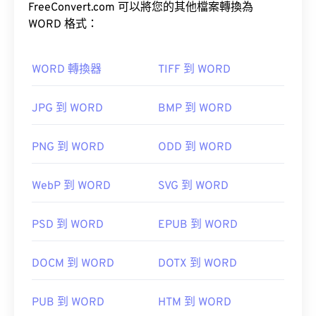
FreeConvert.com 可以將您的其他檔案轉換為
GIF 最常見的用途是以動畫形式出現在廣告、社群媒
WORD 格式：
體上的情緒回覆和表情符號中，這些內容經常在網路
上迅速傳播。
WORD 轉換器
TIFF 到 WORD
如何開啟 GIF 檔案？
JPG 到 WORD
BMP 到 WORD
幾乎所有網頁瀏覽器都支援 GIF，這使其比其他圖像
格式（例如 PNG）更具優勢。此外，GIF 可以在蘋
果行動裝置（包括 iPhone 和 iPad）上打開，這使得
PNG 到 WORD
ODD 到 WORD
它比
Adobe Flash
更受歡迎。
WebP 到 WORD
SVG 到 WORD
GIF 幾乎可以在所有影像檢視器應用程式、網頁瀏覽
PSD 到 WORD
EPUB 到 WORD
器和作業系統上輕鬆開啟。
Adobe
DOCM 到 WORD
DOTX 到 WORD
Photoshop
Microsoft Photos
Photoshop Elements
PUB 到 WORD
HTM 到 WORD