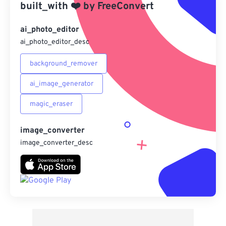
built_with
❤️
by
FreeConvert
來自 Google 雲端硬碟
ai_photo_editor
ai_photo_editor_desc
來自 OneDrive
background_remover
ai_image_generator
來自網址
magic_eraser
image_converter
image_converter_desc