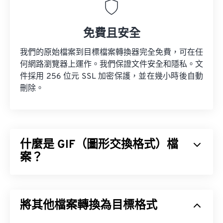
免費且安全
我們的原始檔案到目標檔案轉換器完全免費，可在任
何網路瀏覽器上運作。我們保證文件安全和隱私。文
件採用 256 位元 SSL 加密保護，並在幾小時後自動
刪除。
什麼是 GIF（圖形交換格式）檔
案？
圖形交換格式 (GIF) 是一種點陣圖檔案格式，它是基
於像素 (
像素
)，並使用 RGB 顏色模型 (
BMP
) 不同，
將其他檔案轉換為目標格式
GIF 使用無損壓縮 (
無損音頻)，並且支援無音訊動
畫。