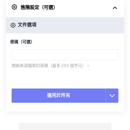
進階設定（可選）
來自 Google 雲端硬碟
文件選項
來自 OneDrive
密碼（可選）
來自網址
開啟來源檔案的密碼（最多 255 個字元）。
適用於所有
重置所有選項
應用預設