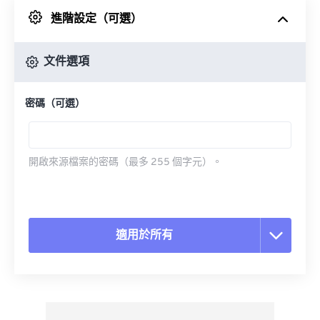
進階設定（可選）
來自 Google 雲端硬碟
文件選項
來自 OneDrive
密碼（可選）
來自網址
開啟來源檔案的密碼（最多 255 個字元）。
適用於所有
重置所有選項
應用預設