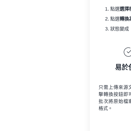
點選
選擇
點選
轉換
狀態變成
易於
只需上傳來源
擊轉換按鈕即
批次將原始檔
格式。