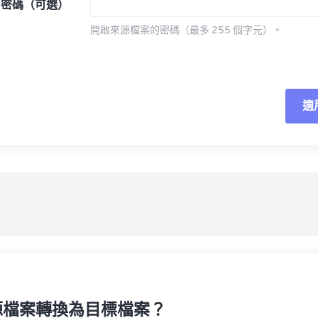
密碼（可選）
開啟來源檔案的密碼（最多 255 個字元）。
適
重
應
另
源檔案轉換為目標檔案？