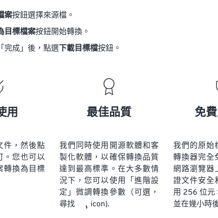
檔案
按鈕選擇來源檔。
為目標檔案
按鈕開始轉換。
「完成」後，點選
下載目標檔
按鈕。
使用
最佳品質
免費
文件，然後點
我們同時使用開源軟體和客
我們的原始
可。您也可以
製化軟體，以確保轉換品質
轉換器完全
案轉換為目標
達到最高標準。在大多數情
網路瀏覽器
況下，您可以使用「進階設
證文件安全
定」微調轉換參數（可選，
用 256 位元
並在幾小時
尋找
icon).