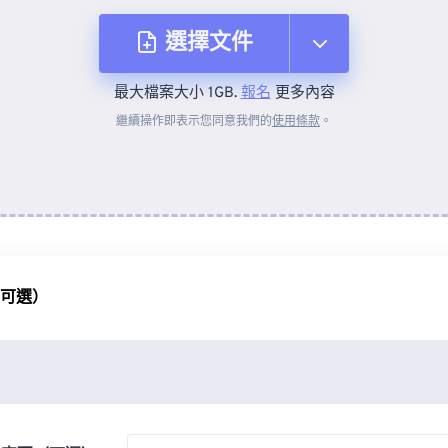
選擇文件
最大檔案大小 1GB.
報名
更多內容
來自裝置
繼續操作即表示您同意我們的
使用條款
。
來自 Dropbox
來自 Google 雲端硬碟
（可選）
來自 OneDrive
來自網址