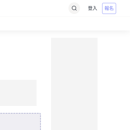
登入
報名