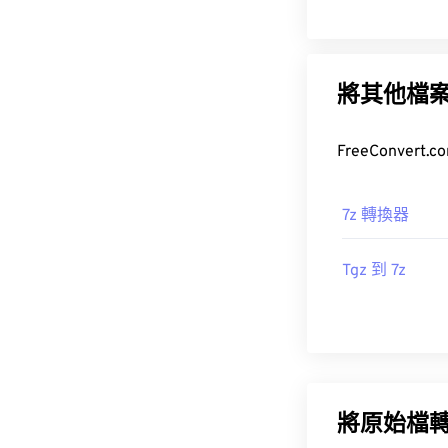
將其他檔
7z 轉換器
Tgz 到 7z
將原始檔