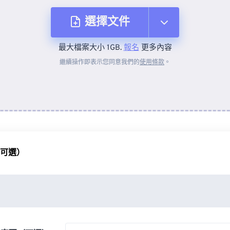
選擇文件
最大檔案大小 1GB.
報名
更多內容
來自裝置
繼續操作即表示您同意我們的
使用條款
。
來自 Dropbox
來自 Google 雲端硬碟
（可選）
來自 OneDrive
來自網址