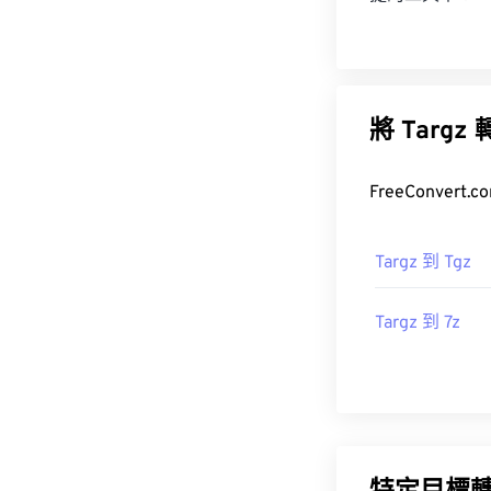
將 Tar
FreeConve
Targz 到 Tgz
Targz 到 7z