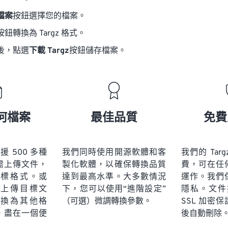
檔案
按鈕選擇您的檔案。
按鈕轉換為 Targz 格式。
後，點選
下載 Targz
按鈕儲存檔案。
何檔案
最佳品質
免費
 支援 500 多種
我們同時使用開源軟體和客
我們的 Tar
需上傳文件，
製化軟體，以確保轉換品質
費，可在任
標格式。或
達到最高水準。大多數情況
運作。我們
上傳目標文
下，您可以使用“進階設定”
隱私。文件採
換為其他格
（可選）微調轉換參數。
SSL 加密
，盡在一個便
後自動刪除