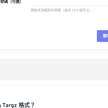
密碼（可選）
開啟來源檔案的密碼（最多 255 個字元）。
適
重
應
另
Targz 格式？