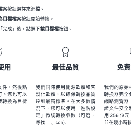
檔案
按鈕選擇來源檔。
為目標檔案
按鈕開始轉換。
「完成」後，點選
下載目標檔
按鈕。
使用
最佳品質
免費
文件，然後點
我們同時使用開源軟體和客
我們的原始
可。您也可以
製化軟體，以確保轉換品質
轉換器完全
案轉換為目標
達到最高標準。在大多數情
網路瀏覽器
況下，您可以使用「進階設
證文件安全
定」微調轉換參數（可選，
用 256 位元
並在幾小時
尋找
icon).