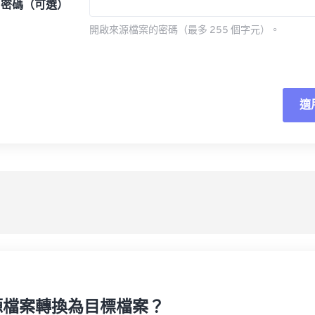
密碼（可選）
開啟來源檔案的密碼（最多 255 個字元）。
適
重
應
另
源檔案轉換為目標檔案？