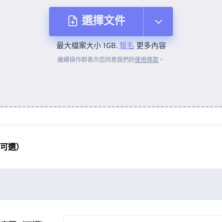
選擇文件
最大檔案大小 1GB.
報名
更多內容
來自裝置
繼續操作即表示您同意我們的
使用條款
。
來自 Dropbox
來自 Google 雲端硬碟
（可選）
來自 OneDrive
來自網址