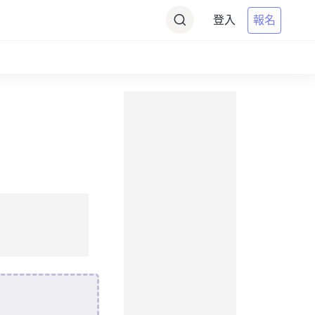
登入
報名