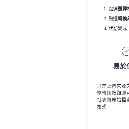
點選
選擇
點選
轉換
狀態變成
易於
只需上傳來源
擊轉換按鈕即
批次將原始檔
格式。