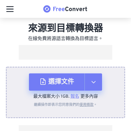
來源到目標轉換器
在線免費將源語言轉換為目標語言。
選擇文件
最大檔案大小 1GB.
報名
更多內容
來自裝置
繼續操作即表示您同意我們的
使用條款
。
來自 Dropbox