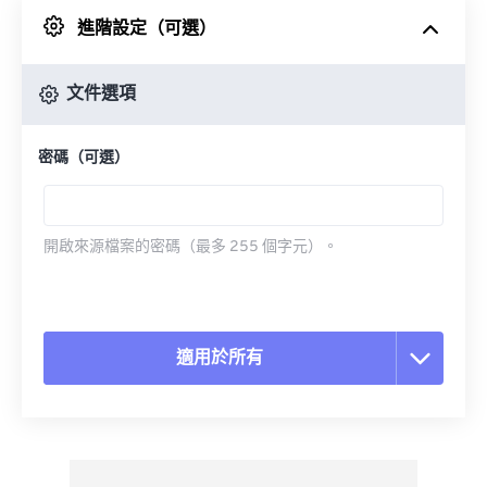
進階設定（可選）
來自 Google 雲端硬碟
文件選項
來自 OneDrive
密碼（可選）
來自網址
開啟來源檔案的密碼（最多 255 個字元）。
適用於所有
重置所有選項
應用預設