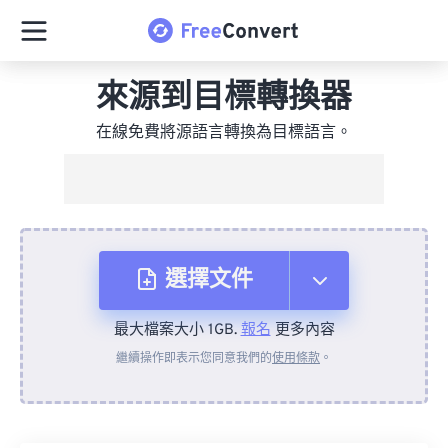
來源到目標轉換器
在線免費將源語言轉換為目標語言。
選擇文件
最大檔案大小 1GB.
報名
更多內容
來自裝置
繼續操作即表示您同意我們的
使用條款
。
來自 Dropbox