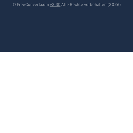
Deutsch
© FreeConvert.com
v2.30
Alle Rechte vorbehalten (2026)
Español
Français
Português
Italiano
Dutch
日本語
简体中文
繁體中文
한국어
Svenska