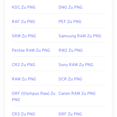
Photoshop
eignen sich zum Öffnen und Bearbeiten
von PNG-Dateien. PNG-Dateien sind etwas größer
KDC Zu PNG
DNG Zu PNG
als andere Dateitypen. Seien Sie daher beim
Einfügen in eine Webseite vorsichtig. Ein
RAF Zu PNG
PEF Zu PNG
interessantes Feature von PNG-Dateien ist die
Möglichkeit, Transparenz im Bild zu erzeugen,
SRW Zu PNG
Samsung RAW Zu PNG
insbesondere einen transparenten Hintergrund.
Pentax RAW Zu PNG
RW2 Zu PNG
Entwickelt von:
PNG Development Group
Erstveröffentlichung:
1. Oktober 1996
CR2 Zu PNG
Sony RAW Zu PNG
Nützliche Links:
RAW Zu PNG
DCR Zu PNG
LifeWire-Artikel zu PNGs
Wiki-Artikel zu PNGs
ORF (Olympus Raw) Zu
Canon RAW Zu PNG
Verwandte PNG-Tools:
PNG
Verwenden Sie unseren
Farbwähler,
um Farben aus
CR3 Zu PNG
DRF Zu PNG
Bildern auszuwählen