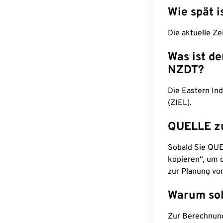
Wie spät i
Die aktuelle Ze
Was ist d
NZDT?
Die Eastern In
(ZIEL).
QUELLE z
Sobald Sie QUEL
kopieren“, um d
zur Planung vo
Warum sol
Zur Berechnun