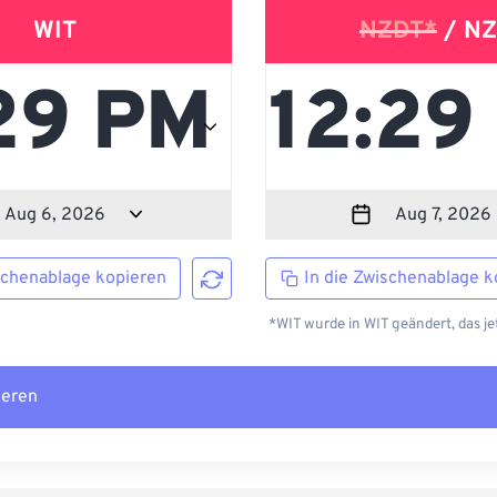
WIT
NZDT*
/ NZ
schenablage kopieren
In die Zwischenablage k
*WIT wurde in WIT geändert, das je
ieren