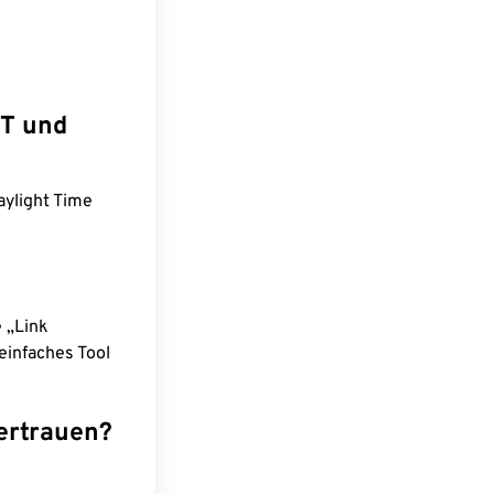
IT und
aylight Time
e „Link
einfaches Tool
ertrauen?