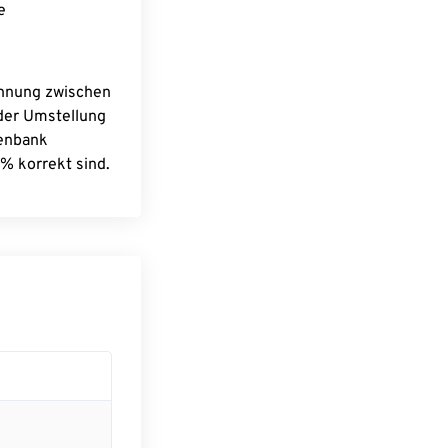
e
chnung zwischen
 der Umstellung
tenbank
% korrekt sind.